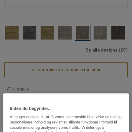
Se alle designs (29)
SE PRODUKTET I FORSKELLIGE RUM
LVT-vinylgulve
iD Inspiration Loose-Lay -
Scandinavian Oak LIGHT
Inden du begynder...
BEIGE
Vi bruger cookies til, at få vores hjemmeside til at virke ordentligt,
personalisere indhold og reklamer, tilbyde funktioner i forhold til
sociale medier og analysere vores traffik. Vi deler også
Flere designs med trælook i mange naturlige nuancer -