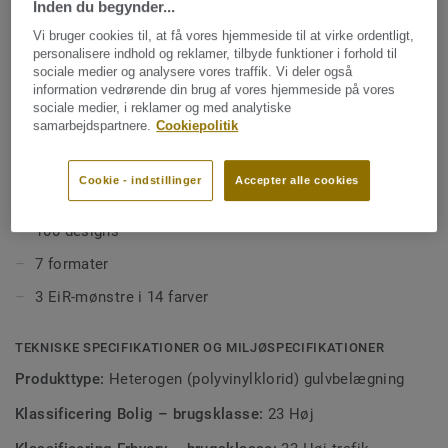
Inden du begynder...
enkelt – uden at gå på kompromis med sundhed og miljø.
Kollektionens naturinspirerede farver og temaer
Vi bruger cookies til, at få vores hjemmeside til at virke ordentligt,
Se mere
forstærkes af digitalprintet i høj opløsning og giver dig et
personalisere indhold og reklamer, tilbyde funktioner i forhold til
sociale medier og analysere vores traffik. Vi deler også
ekstremt slidstærkt gulv med en naturtro oplevelse. iD
information vedrørende din brug af vores hjemmeside på vores
Inspiration 55 er egnet til kommercielle miljøer med
EGENSKABER
sociale medier, i reklamer og med analytiske
moderat til høj trafik.
samarbejdspartnere.
Cookiepolitik
Ekstrem slidstyrke
Ultramat overflade
Cookie - indstillinger
Accepter alle cookies
Digitalprint i høj opløsning
100 designs
7 formater
3 EiR-mønstre i 14 farver
TEKNISKE SPECIFIKATIONER OG MILJØSPECIFIKATIONER
Produkttype:
Heterogen (polyvinylklorid) gulvbelægning
Klassificering Bolig – brugsklasse:
23 Høj