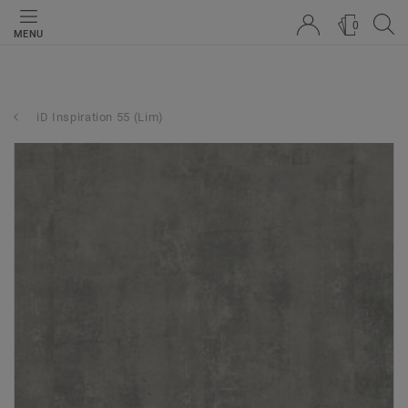
0
MENU
iD Inspiration 55 (Lim)