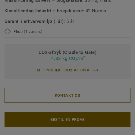
Klassificering Erhverv – brugsklasse:
33 Høj trafik
Klassificering Industri – brugsklasse:
42 Normal
Garanti i erhvervsmiljø (i år):
5 år
Flise (1 varenr.)
CO2-aftryk (Cradle to Gate)
2
4.33 kg CO
/m
2
MIT PROJEKT CO2-AFTRYK
KONTAKT OS
BESTIL EN PRØVE