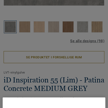
Se alle designs (98)
SE PRODUKTET I FORSKELLIGE RUM
LVT-vinylgulve
iD Inspiration 55 (Lim) - Patina
Concrete MEDIUM GREY
LVT-vinylgulvet iD Inspiration har fået en forbedret
modularitet, som gør det nemt at ændre et rum hurtigt og