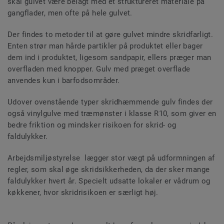
skal gulvet være belagt med et struktureret materiale på
gangflader, men ofte på hele gulvet.
Der findes to metoder til at gøre gulvet mindre skridfarligt.
Enten strør man hårde partikler på produktet eller bager
dem ind i produktet, ligesom sandpapir, ellers præger man
overfladen med knopper. Gulv med præget overflade
anvendes kun i barfodsområder.
Udover ovenstående typer skridhæmmende gulv findes der
også vinylgulve med træmønster i klasse R10, som giver en
bedre friktion og mindsker risikoen for skrid- og
faldulykker.
Arbejdsmiljøstyrelse lægger stor vægt på udformningen af
regler, som skal øge skridsikkerheden, da der sker mange
faldulykker hvert år. Specielt udsatte lokaler er vådrum og
køkkener, hvor skridrisikoen er særligt høj.