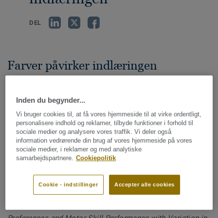
DEL
Farver påvirker indlæringen
Designet på skoler og andre uddannelsesinstitutioner skal
opmuntre til læring og skabe et positivt uddannelsesmiljø.
Inden du begynder...
Farver er ikke bare dekorative – de påvirker også vores
Vi bruger cookies til, at få vores hjemmeside til at virke ordentligt,
følelser og adfærd, især i de tidlige udviklingsår.
personalisere indhold og reklamer, tilbyde funktioner i forhold til
sociale medier og analysere vores traffik. Vi deler også
Hukommelsen forbedres med 55-78
information vedrørende din brug af vores hjemmeside på vores
sociale medier, i reklamer og med analytiske
% hos børn, der er omgivet af deres
samarbejdspartnere.
Cookiepolitik
yndlingsfarver*.
Cookie - indstillinger
Accepter alle cookies
*Kilde: Cockerill, I.M. & B.P. Miller: ‘Children’s Colour