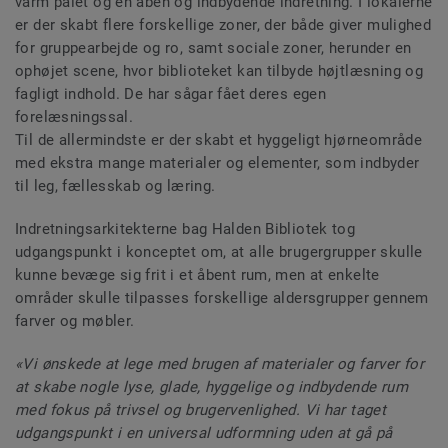
varm palet og en åben og indbydende indretning. I lokalerne
er der skabt flere forskellige zoner, der både giver mulighed
for gruppearbejde og ro, samt sociale zoner, herunder en
ophøjet scene, hvor biblioteket kan tilbyde højtlæsning og
fagligt indhold. De har sågar fået deres egen
forelæsningssal.
Til de allermindste er der skabt et hyggeligt hjørneområde
med ekstra mange materialer og elementer, som indbyder
til leg, fællesskab og læring.
Indretningsarkitekterne bag Halden Bibliotek tog
udgangspunkt i konceptet om, at alle brugergrupper skulle
kunne bevæge sig frit i et åbent rum, men at enkelte
områder skulle tilpasses forskellige aldersgrupper gennem
farver og møbler.
«Vi ønskede at lege med brugen af materialer og farver for
at skabe nogle lyse, glade, hyggelige og indbydende rum
med fokus på trivsel og brugervenlighed. Vi har taget
udgangspunkt i en universal udformning uden at gå på