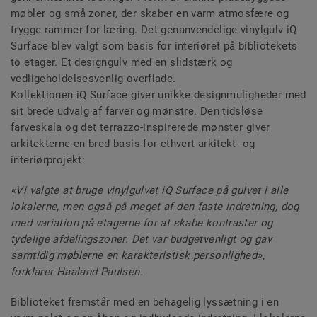
møbler og små zoner, der skaber en varm atmosfære og
trygge rammer for læring. Det genanvendelige vinylgulv iQ
Surface blev valgt som basis for interiøret på bibliotekets
to etager. Et designgulv med en slidstærk og
vedligeholdelsesvenlig overflade.
Kollektionen iQ Surface giver unikke designmuligheder med
sit brede udvalg af farver og mønstre. Den tidsløse
farveskala og det terrazzo-inspirerede mønster giver
arkitekterne en bred basis for ethvert arkitekt- og
interiørprojekt:
«Vi valgte at bruge vinylgulvet iQ Surface på gulvet i alle
lokalerne, men også på meget af den faste indretning, dog
med variation på etagerne for at skabe kontraster og
tydelige afdelingszoner. Det var budgetvenligt og gav
samtidig møblerne en karakteristisk personlighed»,
forklarer Haaland-Paulsen.
Biblioteket fremstår med en behagelig lyssætning i en