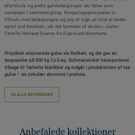
efterskole og andre gulvbelægninger, der føles som
sandpapir i sammenligning. Rengøringspersonalet er
tilfreds med belægningen, og jeg vil sige, at vinyl er bedre
egnet end linoleum, når det kommer til skoler,« slutter
Camilla Hetland Svanes fra Eigersund Kommune.
Projektet returnerede gulve via ReStart, og det gav en
besparelse på 900 kg Co2-eq. Gulvmaterialet transporteres
tilbage til Tarketts fabrikker og indgår i produktionen af
nye
gulve
–
en cirkul
æ
r
ø
konomi i praksis.
SE ALLE REFERENCER
Anbefalede kollektioner