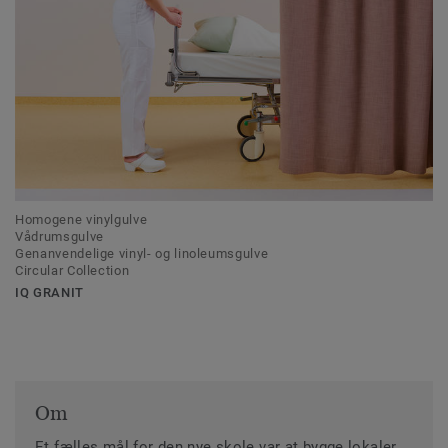
Homogene vinylgulve
Vådrumsgulve
Genanvendelige vinyl- og linoleumsgulve
Circular Collection
IQ GRANIT
Om
Et fælles mål for den nye skole var at bygge lokaler