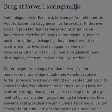
Brug af farver i læringsmiljø
Indretningsarkitekt Renate Jakobsen på Arkitektkontoret
Vest fortæller om baggrunden for farvevalget til den nye
skole; ”I projektet har det været vigtigt at tænke på
farvernes indflydelse på unge i et læringsmiljø, med et
ønske om at bruge behagelige farver inspireret af det
kystnære miljø, hvor skolen ligger. Farverne er
hovedsageligt anvendt i gulvet, mens væggene er mere
afdæmpede, enten malet lyst eller i lys træfiner."
Der er meget forskning i, hvordan farver påvirker
mennesker i forskellige situationer. Renate Jakobsen
fortæller videre, hvad der er vigtigt i en skolesituation; "I de
klasselokaler, hvor eleverne bruger mest tid, og hvor der
skal være ro og fokus på læring, er der valgt et roligt og
neutralt gulv, mens der i grupperum og fællesarealer, hvor
eleverne skal arbejde mere aktivt, mere farverige gulve. Det
er valgt for at stimulere øget kreativitet og interaktion."