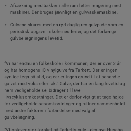
Afdækning med bakker i alle rum letter rengøring med
maskiner. Der bruges jævnligt en gulvvaskemaskine.
Gulvene skures med en rød daglig ren gulvpude som en
periodisk opgave i skolernes ferier, og det forlænger
gulvbelægningens levetid.
”Vi har endnu en folkeskole i kommunen, der er over 3 år
og har homogene iQ vinylgulve fra Tarkett. Der er ingen
synlige tegn på slid, og der er ingen grund til at behandle
gulvet med voks eller lak." Gulve, der har en lang levetid og
nem vedligeholdelse, bidrager til lave
livscyklusomkostninger. Det er derfor vigtigt at tage højde
for vedligeholdelsesomkostninger og rutiner sammenholdt
med andre faktorer i forbindelse med valg af
gulvbelægning.
”Vi oplever stor forskel på Tarketts gulv i den nye Husabø