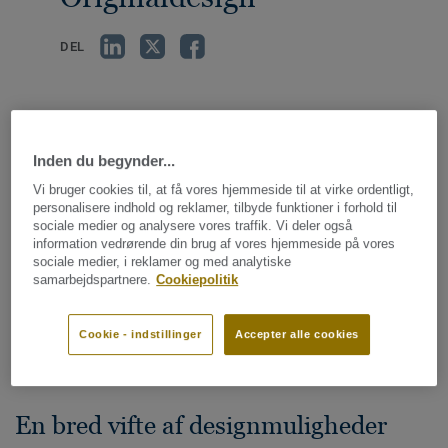
DEL
TRENDS CHANGE, ICONS REMAIN
Inden du begynder...
En ægte klassiker beholder sin originalitet med tiden. Det
Vi bruger cookies til, at få vores hjemmeside til at virke ordentligt,
homogene vinylgulv, iQ Optima, er originalen som bare
personalisere indhold og reklamer, tilbyde funktioner i forhold til
bliver bedre og bedre - en vaskeægte klassiker, som har
sociale medier og analysere vores traffik. Vi deler også
information vedrørende din brug af vores hjemmeside på vores
været designernes foretrukne valg i 30 år.
sociale medier, i reklamer og med analytiske
samarbejdspartnere.
Cookiepolitik
Oplev den suveræne modstandsdygtighed over for pletter
og kemikalier, takket være vores helt nye
Cookie - indstillinger
Accepter alle cookies
overfladebehandling.
En bred vifte af designmuligheder