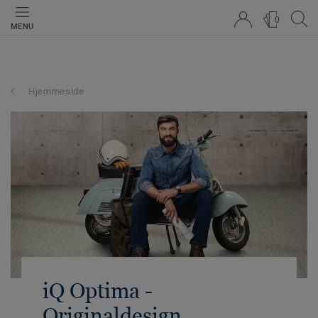
0
MENU
Hjemmeside
iQ Optima -
Originaldesign