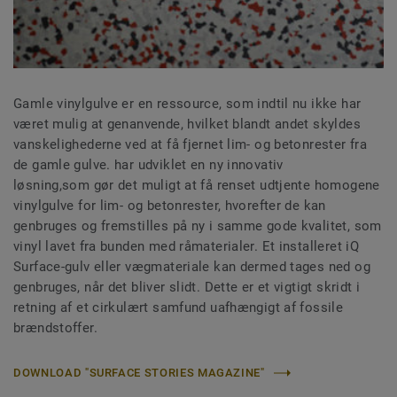
Gamle vinylgulve er en ressource, som indtil nu ikke har
været mulig at genanvende, hvilket blandt andet skyldes
vanskelighederne ved at få fjernet lim- og betonrester fra
de gamle gulve. har udviklet en ny innovativ
løsning,som gør det muligt at få renset udtjente homogene
vinylgulve for lim- og betonrester, hvorefter de kan
genbruges og fremstilles på ny i samme gode kvalitet, som
vinyl lavet fra bunden med råmaterialer. Et installeret iQ
Surface-gulv eller vægmateriale kan dermed tages ned og
genbruges, når det bliver slidt. Dette er et vigtigt skridt i
retning af et cirkulært samfund uafhængigt af fossile
brændstoffer.
DOWNLOAD "SURFACE STORIES MAGAZINE"