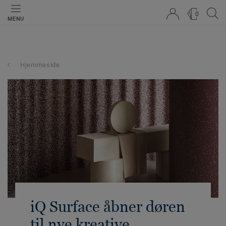
0
MENU
Hjemmeside
iQ Surface åbner døren
til nye kreative