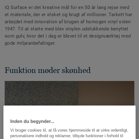
iQ Surface er det kreative mål for en 50 år lang rejse med
et materiale, der er elsket og brugt af millioner. Tarkett har
arbejdet med innovation af brugen af homogen vinyl siden
1947. Til at starte med blev vinylen udelukkende benyttet
som gulv, hvor det i dag er blevet til et designværktøj med
gode miljøanbefalinger.
Funktion møder skønhed
Inden du begynder...
Vi bruger cookies til, at få vores hjemmeside til at virke ordentligt,
personalisere indhold og reklamer, tilbyde funktioner i forhold til