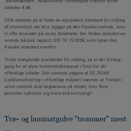
"betonværdien". Reduktionen i eksemplet ovenfor bliver
således 4 dB.
CEN arbejder på at finde en europæisk standard for måling
af trommelyd, der bl.a. bygger på den franske metode, som
vi ofte anvender på vores datablade. Der findes desuden en
svensk teknisk rapport, SIS TR 15:2008, som ligner den
franske standard ovenfor.
Trods manglende standarder for måling, så er der forsøg i
gang for at styre trommelydniveauet i frem for alt
offentlige lokaler. Den seneste udgave af SS 25268
(Lydklassificering i offentlige miljøer) nævner, at "trinlyd i
selve rummet skal begrænses på steder, hvor flere
personer opholder sig mere end kortvarigt".
Træ- og laminatgulve "trommer" mest