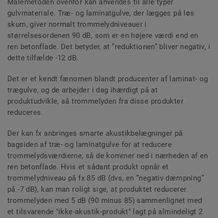
Målemetoden ovenfor kan anvendes til alle typer
gulvmateriale. Træ- og laminatgulve, der lægges på løs
skum, giver normalt trommelydniveauer i
størrelsesordenen 90 dB, som er en højere værdi end en
ren betonflade. Det betyder, at ”reduktionen” bliver negativ, i
dette tilfælde -12 dB.
Det er et kendt fænomen blandt producenter af laminat- og
trægulve, og de arbejder i dag ihærdigt på at
produktudvikle, så trommelyden fra disse produkter
reduceres.
Der kan fx anbringes smarte akustikbelægninger på
bagsiden af træ- og laminatgulve for at reducere
trommelydsværdierne, så de kommer ned i nærheden af en
ren betonflade. Hvis et sådant produkt opnår et
trommelydniveau på fx 85 dB (dvs, en ”negativ dæmpning”
på -7 dB), kan man roligt sige, at produktet reducerer
trommelyden med 5 dB (90 minus 85) sammenlignet med
et tilsvarende "ikke-akustik-produkt" lagt på almindeligt 2