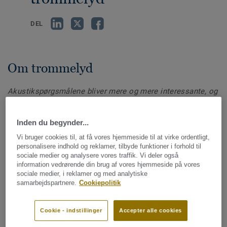
DEL
Om trommelyd
Akustikspørgsmålene bliver mere og mere interessante, og
en akustisk egenskab, som bliver mere og mere aktuel, er
gulvets trommelydsegenskaber.
Til forskel fra trinlyd, som
Inden du begynder...
er lyden af gangtrafik i rummet over os, beskriver
trommelyden, hvor kraftig lyden er i det rum, som vi går i.
Vi bruger cookies til, at få vores hjemmeside til at virke ordentligt,
personalisere indhold og reklamer, tilbyde funktioner i forhold til
sociale medier og analysere vores traffik. Vi deler også
information vedrørende din brug af vores hjemmeside på vores
sociale medier, i reklamer og med analytiske
Mangler der krav og standarder?
samarbejdspartnere.
Cookiepolitik
Der findes ingen danske standarder eller kvantitative krav i
Cookie - indstillinger
Accepter alle cookies
forbindelse med trommelydsegenskaber, og i resten af