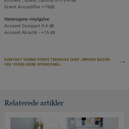
Eminent , Granit, Optima m fl 0-4 dB
Granit Acoustiflor +15dB
Heterogene vinylgulve
Acczent Compact 0-4 dB
Acczent Akustik - +15 dB
KONTAKT GERNE VORES TEKNISKE CHEF JØRGEN BADEN
VED YDERLIGERE SPØRGSMÅL.
Relaterede artikler