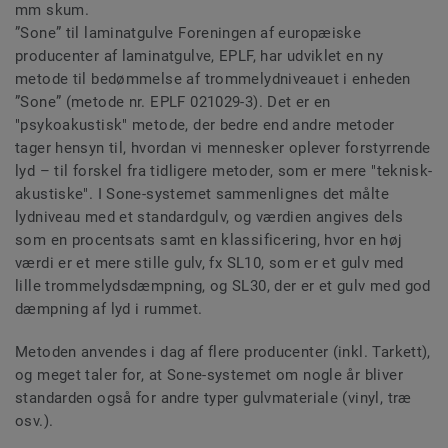
mm skum.
”Sone” til laminatgulve Foreningen af europæiske
producenter af laminatgulve, EPLF, har udviklet en ny
metode til bedømmelse af trommelydniveauet i enheden
”Sone” (metode nr. EPLF 021029-3). Det er en
"psykoakustisk" metode, der bedre end andre metoder
tager hensyn til, hvordan vi mennesker oplever forstyrrende
lyd – til forskel fra tidligere metoder, som er mere "teknisk-
akustiske". I Sone-systemet sammenlignes det målte
lydniveau med et standardgulv, og værdien angives dels
som en procentsats samt en klassificering, hvor en høj
værdi er et mere stille gulv, fx SL10, som er et gulv med
lille trommelydsdæmpning, og SL30, der er et gulv med god
dæmpning af lyd i rummet.
Metoden anvendes i dag af flere producenter (inkl. Tarkett),
og meget taler for, at Sone-systemet om nogle år bliver
standarden også for andre typer gulvmateriale (vinyl, træ
osv.).