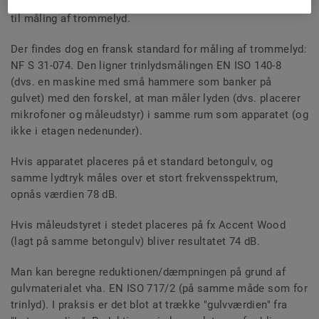
Europa står det også relativt sløjt til, hvad angår metoder
til måling af trommelyd.
Der findes dog en fransk standard for måling af trommelyd:
NF S 31-074. Den ligner trinlydsmålingen EN ISO 140-8
(dvs. en maskine med små hammere som banker på
gulvet) med den forskel, at man måler lyden (dvs. placerer
mikrofoner og måleudstyr) i samme rum som apparatet (og
ikke i etagen nedenunder).
Hvis apparatet placeres på et standard betongulv, og
samme lydtryk måles over et stort frekvensspektrum,
opnås værdien 78 dB.
Hvis måleudstyret i stedet placeres på fx Accent Wood
(lagt på samme betongulv) bliver resultatet 74 dB.
Man kan beregne reduktionen/dæmpningen på grund af
gulvmaterialet vha. EN ISO 717/2 (på samme måde som for
trinlyd). I praksis er det blot at trække "gulvværdien" fra