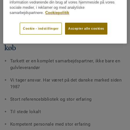
information vedrørende din brug af vores hjemmeside på vores
sociale medier, i reklamer og med analytiske
samarbejdspartnere.
Cookiepolitik
DEL
Cookie - indstillinger
Accepter alle cookies
Produktsupport før, under og efter
køb
Tarkett er en komplet samarbejdspartner, ikke bare en
gulvleverandør
Vi tager ansvar. Har været på det danske marked siden
1987
Stort referencebibliotek og stor erfaring
Til stede lokalt
Kompetent personale med stor erfaring