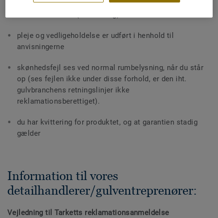
det rette tilbehør (fx underlag) er anvendt
pleje og vedligeholdelse er udført i henhold til
anvisningerne
skønhedsfejl ses ved normal rumbelysning, når du står
op (ses fejlen ikke under disse forhold, er den iht.
gulvbranchens retningslinjer ikke
reklamationsberettiget).
du har kvittering for produktet, og at garantien stadig
gælder
Information til vores
detailhandlerer/gulventreprenører:
Vejledning til Tarketts reklamationsanmeldelse