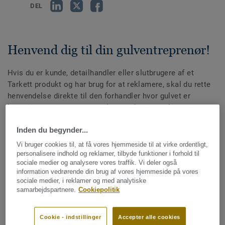
DEL
Henvend dig til din gulventreprenør!
Hvis du er kunde, detailhandler eller slutbrugere af et
Tarkett produkt og har brug for at reklamere, skal du rette
henvendelse direkte til den forhandler hvor gulvet er
købt. Her vurderer man problemet/skaden og kan i de
fleste tilfælde løse problemet med det samme. I særlige
Inden du begynder...
tilfælde, der er vanskelige at vurdere, skal forhandleren
kontakte Tarkett for videre behandling.
Vi bruger cookies til, at få vores hjemmeside til at virke ordentligt,
personalisere indhold og reklamer, tilbyde funktioner i forhold til
Inden forhandleren kontaktes, bør du kontrollere at
sociale medier og analysere vores traffik. Vi deler også
information vedrørende din brug af vores hjemmeside på vores
sociale medier, i reklamer og med analytiske
gulvet er lagt efter anvisningerne
samarbejdspartnere.
Cookiepolitik
det rette værktøj (fx slagklods ved træ-/laminatgulve) er
anvendt
Cookie - indstillinger
Accepter alle cookies