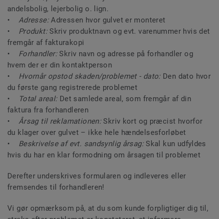
andelsbolig, lejerbolig o. lign.
•
Adresse:
Adressen hvor gulvet er monteret
•
Produkt:
Skriv produktnavn og evt. varenummer hvis det
fremgår af fakturakopi
•
Forhandler:
Skriv navn og adresse på forhandler og
hvem der er din kontaktperson
•
Hvornår opstod skaden/problemet - dato:
Den dato hvor
du første gang registrerede problemet
•
Total areal:
Det samlede areal, som fremgår af din
faktura fra forhandleren
•
Årsag til reklamationen:
Skriv kort og præcist hvorfor
du klager over gulvet – ikke hele hændelsesforløbet
•
Beskrivelse af evt. sandsynlig årsag:
Skal kun udfyldes
hvis du har en klar formodning om årsagen til problemet
Derefter underskrives formularen og indleveres eller
fremsendes til forhandleren!
Vi gør opmærksom på, at du som kunde forpligtiger dig til,