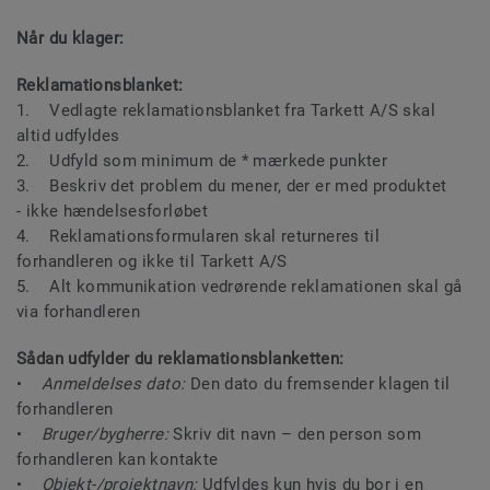
Når du klager:
Reklamationsblanket:
1. Vedlagte reklamationsblanket fra Tarkett A/S skal
altid udfyldes
2. Udfyld som minimum de * mærkede punkter
3. Beskriv det problem du mener, der er med produktet
- ikke hændelsesforløbet
4. Reklamationsformularen skal returneres til
forhandleren og ikke til Tarkett A/S
5. Alt kommunikation vedrørende reklamationen skal gå
via forhandleren
Sådan udfylder du reklamationsblanketten:
•
Anmeldelses dato:
Den dato du fremsender klagen til
forhandleren
•
Bruger/bygherre:
Skriv dit navn – den person som
forhandleren kan kontakte
•
Objekt-/projektnavn:
Udfyldes kun hvis du bor i en