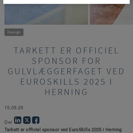
Design
TARKETT ER OFFICIEL
SPONSOR FOR
GULVLÆGGERFAGET VED
EUROSKILLS 2025 I
HERNING
15.05.25
Del
Tarkett er officiel sponsor ved EuroSkills 2025 i Herning