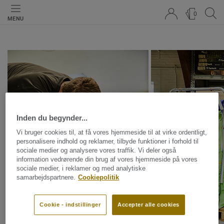
0
MENU
Inden du begynder...
Vi bruger cookies til, at få vores hjemmeside til at virke ordentligt,
personalisere indhold og reklamer, tilbyde funktioner i forhold til
sociale medier og analysere vores traffik. Vi deler også
information vedrørende din brug af vores hjemmeside på vores
sociale medier, i reklamer og med analytiske
samarbejdspartnere.
Cookiepolitik
Cookie - indstillinger
Accepter alle cookies