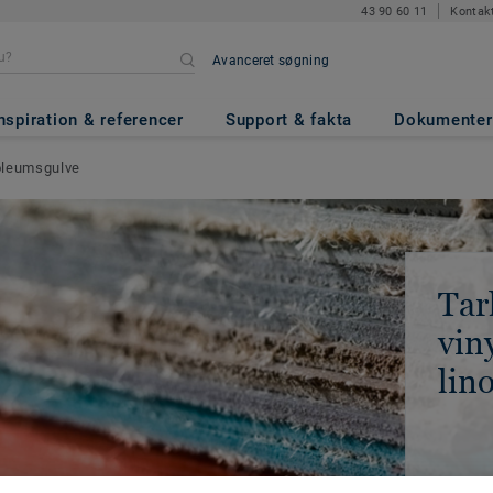
43 90 60 11
Kontak
Avanceret søgning
nspiration & referencer
Support & fakta
Dokumenter
noleumsgulve
Tar
vin
lin