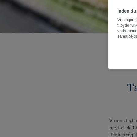
Inden du 
Vi bruger c
tilbyde fun
vedrørende
samarbejds
Ta
Vores vinyl-
med, at de b
linoluemsgul