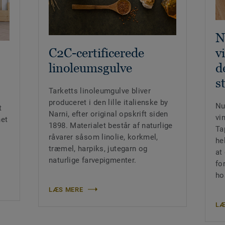
N
C2C-certificerede
v
linoleumsgulve
d
s
Tarketts linoleumgulve bliver
produceret i den lille italienske by
Nu
t
Narni, efter original opskrift siden
vi
net
1898. Materialet består af naturlige
Ta
råvarer såsom linolie, korkmel,
hel
træmel, harpiks, jutegarn og
at
naturlige farvepigmenter.
fo
ho
LÆS MERE
LÆ