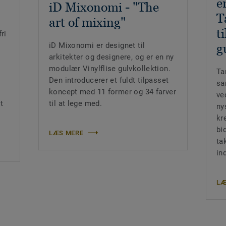
e
iD Mixonomi - "The
T
art of mixing"
t
ri
iD Mixonomi er designet til
g
arkitekter og designere, og er en ny
modulær Vinylflise gulvkollektion.
Ta
Den introducerer et fuldt tilpasset
sa
koncept med 11 former og 34 farver
ve
t
til at lege med.
ny
kr
bi
LÆS MERE
ta
ind
LÆ