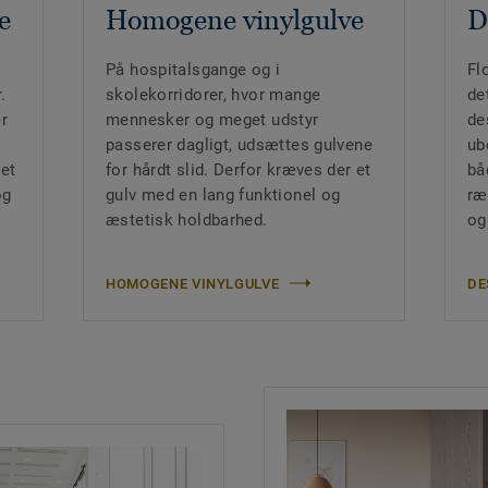
e
Homogene vinylgulve
D
På hospitalsgange og i
Fl
.
skolekorridorer, hvor mange
de
r
mennesker og meget udstyr
de
passerer dagligt, udsættes gulvene
ub
get
for hårdt slid. Derfor kræves der et
bå
og
gulv med en lang funktionel og
ræ
æstetisk holdbarhed.
og
HOMOGENE VINYLGULVE
DE