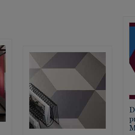
D
p
M
,