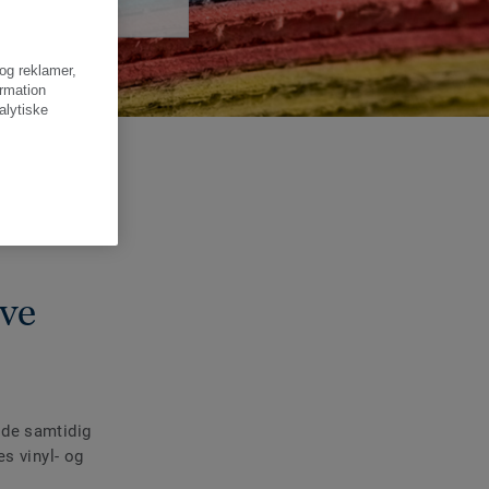
 og reklamer,
ormation
alytiske
lve
lde samtidig
s vinyl- og