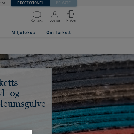
PROFESSIONEL
PRIVATE
t os
0
Kontakt
Log på
Prøver
Miljøfokus
Om Tarkett
ketts
yl- og
oleumsgulve