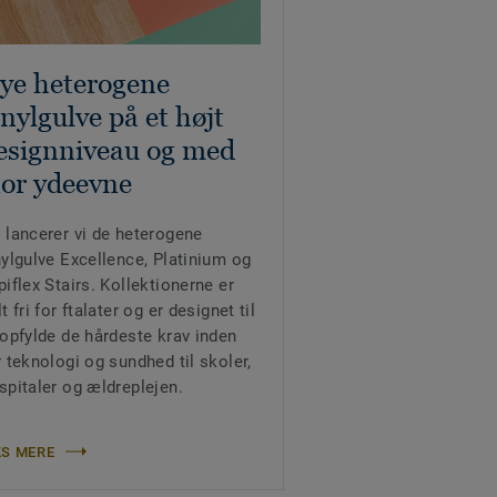
ye heterogene
inylgulve på et højt
esignniveau og med
tor ydeevne
 lancerer vi de heterogene
nylgulve Excellence, Platinium og
piflex Stairs. Kollektionerne er
t fri for ftalater og er designet til
 opfylde de hårdeste krav inden
r teknologi og sundhed til skoler,
spitaler og ældreplejen.
S MERE