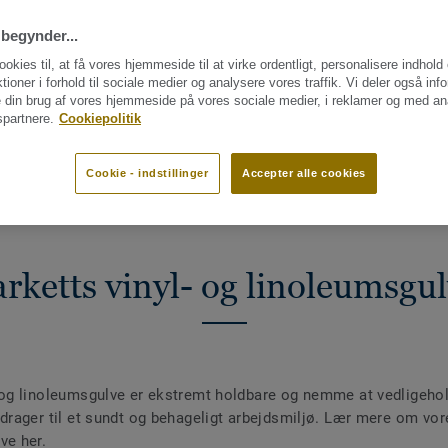
begynder...
ookies til, at få vores hjemmeside til at virke ordentligt, personalisere indhold
ktioner i forhold til sociale medier og analysere vores traffik. Vi deler også inf
 din brug af vores hjemmeside på vores sociale medier, i reklamer og med an
partnere.
Cookiepolitik
Cookie - indstillinger
Accepter alle cookies
rketts vinyl- og linoleumsgu
 og linoleumsgulve er ekstremt holdbare og nemme at vedligeho
idrager til et sundt og behageligt arbejdsmiljø. Lær mere om vore
ve her.