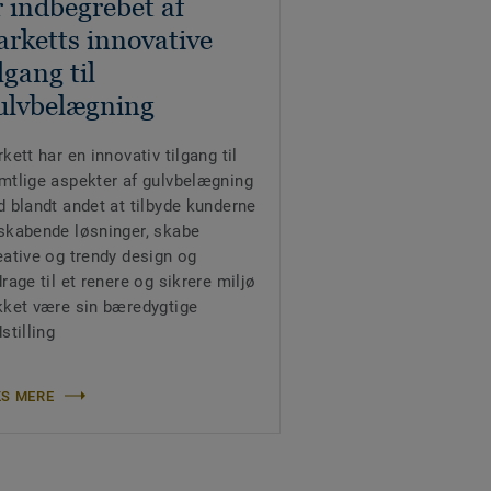
r indbegrebet af
arketts innovative
ilgang til
ulvbelægning
rkett har en innovativ tilgang til
mtlige aspekter af gulvbelægning
d blandt andet at tilbyde kunderne
skabende løsninger, skabe
eative og trendy design og
drage til et renere og sikrere miljø
kket være sin bæredygtige
stilling
S MERE