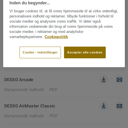
Inden du begynder...
49 dokumenter
Vi bruger cookies til, at få vores hjemmeside til at virke ordentligt,
personalisere indhold og reklamer, tilbyde funktioner i forhold til
sociale medier og analysere vores traffik. Vi deler også
GENANVENDT INDHOLD
information vedrørende din brug af vores hjemmeside på vores
sociale medier, i reklamer og med analytiske
Ryd filtre
samarbejdspartnere.
Cookiepolitik
Cookie - indstillinger
Accepter alle cookies
DESSO Arcade
Genanvendt indhold
PDF
DESSO Arcade
Genanvendt indhold
PDF
DESSO AirMaster Classic
Genanvendt indhold
PDF