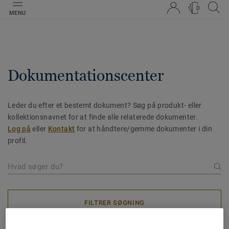
0
MENU
Dokumentationscenter
Leder du efter et bestemt dokument? Søg på produkt- eller
kollektionsnavnet for at finde alle relaterede dokumenter.
Log på
eller
Kontakt
for at håndtere/gemme dokumenter i din
profil.
FILTRER SØGNING