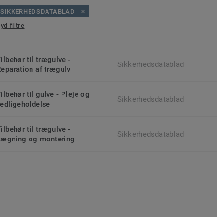
SIKKERHEDSDATABLAD
yd filtre
ilbehør til trægulve -
Sikkerhedsdatablad
Reparation af trægulv
ilbehør til gulve - Pleje og
Sikkerhedsdatablad
vedligeholdelse
ilbehør til trægulve -
Sikkerhedsdatablad
Lægning og montering