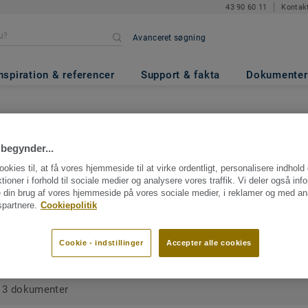
43 90 60 11
Kontak
Avanceret søgning
nspiration & referencer
Support & fakta
Dokumenter
Dokumentationscenter
begynder...
ookies til, at få vores hjemmeside til at virke ordentligt, personalisere indhold
 bestemt dokument? Søg på produkt- eller kollektionsnavnet for at fin
ktioner i forhold til sociale medier og analysere vores traffik. Vi deler også inf
enter.
Log på
eller
Kontakt
for at håndtere/gemme dokumenter i din p
 din brug af vores hjemmeside på vores sociale medier, i reklamer og med an
partnere.
Cookiepolitik
Cookie - indstillinger
Accepter alle cookies
3 dokumenter