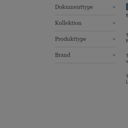
Dokumenttype
R
Kollektion
T
Produkttype
Brand
T
T