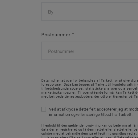
Postnummer
*
Data indhentet ovenfor behandles af Tarkett for at give dig e
forespørgsel. Data kan bruges af Tarkett til kundeforvaltnin
tilfredshedsundersøgelser, statistiske analyser og afsendel
marketingkampagner. Til ovenstående formål kan Tarkett de
med betroede tjenesteudbydere, der udfører tjenester på Ta
Ved at afkrydse dette felt accepterer jeg at mod
information og/eller særlige tilbud fra Tarkett.
I henhold til den gældende lovgivning kan du bede om at få in
data der er registreret og få dem rettet eller slettet eller b
ophøre med at behandle dem på et legitimt grundlag ved at
til datasekretess@tarkett.com eller et brev til Datasekretes