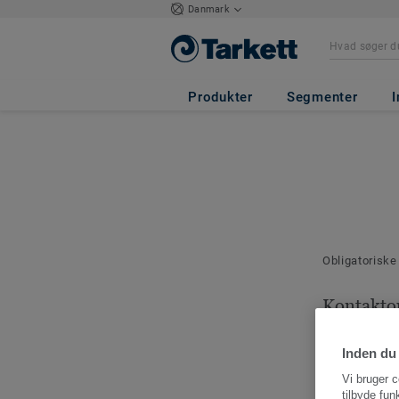
Danmark
Produkter
Segmenter
I
Obligatoriske
Kontakto
Angiv en kont
denne bestilli
Inden du 
Vi bruger c
tilbyde fun