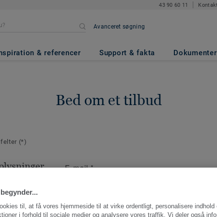
43 90 60 11
Kontak
Avanceret søgning
nspiration & referencer
Support & fakta
Dokumenter
Bed om et tilbud
 felter
(*)
plysninger
E-mail
*
aktperson for
ng.
begynder...
ookies til, at få vores hjemmeside til at virke ordentligt, personalisere indhold
ktioner i forhold til sociale medier og analysere vores traffik. Vi deler også inf