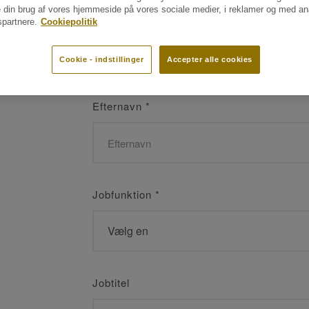
 din brug af vores hjemmeside på vores sociale medier, i reklamer og med an
Navn
*
partnere.
Cookiepolitik
Cookie - indstillinger
Accepter alle cookies
Efternavn
*
Jobfunktion
*
Jobtitel