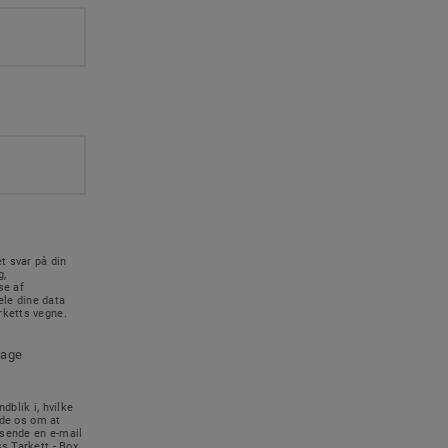
t svar på din
g,
se af
le dine data
rketts vegne.
tage
dblik i, hvilke
ede os om at
 sende en e-mail
s Tarkett - Box