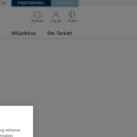
PROFESSIONEL
PRIVATE
t os
0
Kontakt
Log på
Prøver
Miljøfokus
Om Tarkett
 og reklamer,
ormation