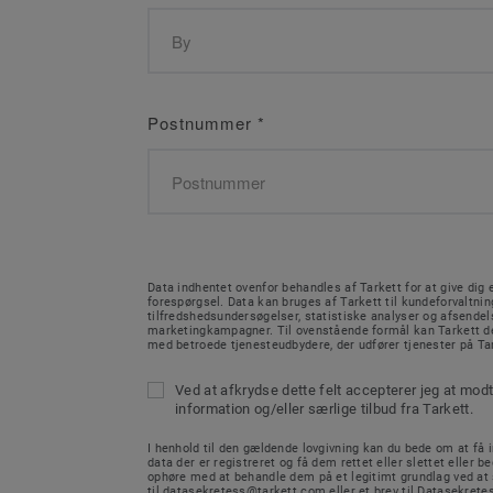
Postnummer
*
Data indhentet ovenfor behandles af Tarkett for at give dig e
forespørgsel. Data kan bruges af Tarkett til kundeforvaltnin
tilfredshedsundersøgelser, statistiske analyser og afsendel
marketingkampagner. Til ovenstående formål kan Tarkett de
med betroede tjenesteudbydere, der udfører tjenester på Ta
Ved at afkrydse dette felt accepterer jeg at mod
information og/eller særlige tilbud fra Tarkett.
I henhold til den gældende lovgivning kan du bede om at få in
data der er registreret og få dem rettet eller slettet eller b
ophøre med at behandle dem på et legitimt grundlag ved at
til datasekretess@tarkett.com eller et brev til Datasekretes