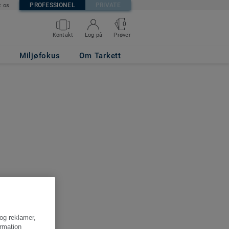
PROFESSIONEL
PRIVATE
t os
0
Kontakt
Log på
Prøver
Miljøfokus
Om Tarkett
 og reklamer,
ormation