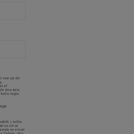
t svar på din
g,
se af
le dine data
rketts vegne.
tage
dblik i, hvilke
ede os om at
 sende en e-mail
s Tarkett - Box