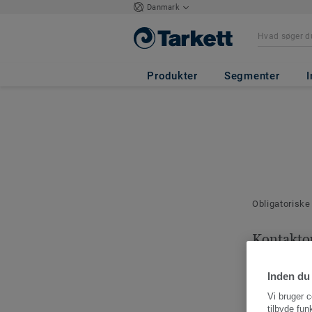
Danmark
Produkter
Segmenter
I
Obligatoriske
Kontakto
Angiv en kont
denne bestilli
Inden du 
Vi bruger c
tilbyde fun