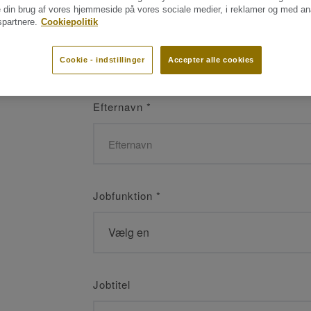
 din brug af vores hjemmeside på vores sociale medier, i reklamer og med an
Navn
*
partnere.
Cookiepolitik
Cookie - indstillinger
Accepter alle cookies
Efternavn
*
Jobfunktion
*
Jobtitel