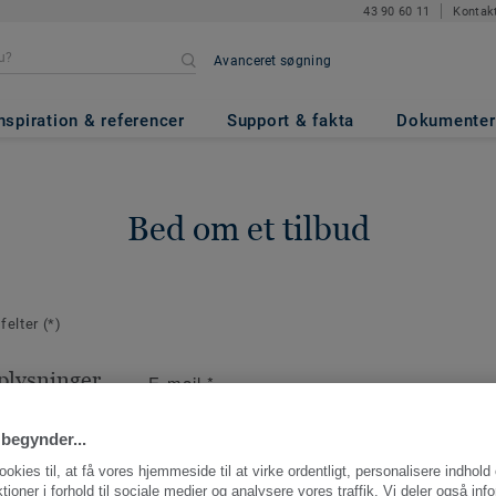
43 90 60 11
Kontak
Avanceret søgning
nspiration & referencer
Support & fakta
Dokumenter
Bed om et tilbud
 felter
(*)
plysninger
E-mail
*
aktperson for
ng.
begynder...
ookies til, at få vores hjemmeside til at virke ordentligt, personalisere indhold
ktioner i forhold til sociale medier og analysere vores traffik. Vi deler også inf