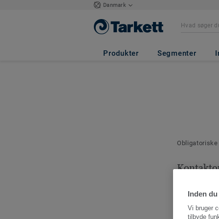
Danmark
Produkter
Segmenter
I
Obligatoriske
Kontakto
Angiv en kont
denne bestilli
Inden du 
Vi bruger c
tilbyde fun