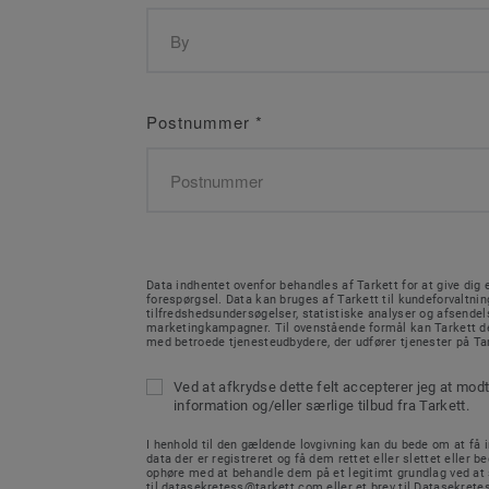
Postnummer
*
Data indhentet ovenfor behandles af Tarkett for at give dig e
forespørgsel. Data kan bruges af Tarkett til kundeforvaltnin
tilfredshedsundersøgelser, statistiske analyser og afsendel
marketingkampagner. Til ovenstående formål kan Tarkett de
med betroede tjenesteudbydere, der udfører tjenester på Ta
Ved at afkrydse dette felt accepterer jeg at mod
information og/eller særlige tilbud fra Tarkett.
I henhold til den gældende lovgivning kan du bede om at få in
data der er registreret og få dem rettet eller slettet eller b
ophøre med at behandle dem på et legitimt grundlag ved at
til datasekretess@tarkett.com eller et brev til Datasekretes