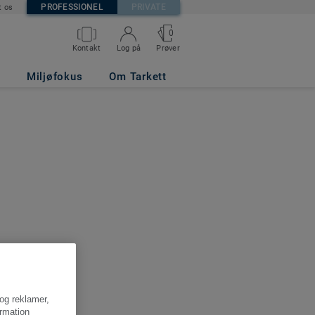
PROFESSIONEL
PRIVATE
t os
0
Kontakt
Log på
Prøver
Miljøfokus
Om Tarkett
 og reklamer,
ormation