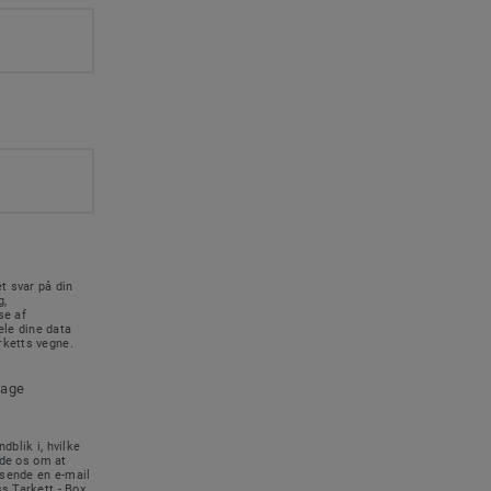
t svar på din
g,
se af
le dine data
rketts vegne.
tage
dblik i, hvilke
ede os om at
 sende en e-mail
s Tarkett - Box