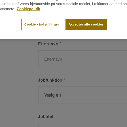
 din brug af vores hjemmeside på vores sociale medier, i reklamer og med an
Navn
*
partnere.
Cookiepolitik
Cookie - indstillinger
Accepter alle cookies
Efternavn
*
Jobfunktion
*
Jobtitel