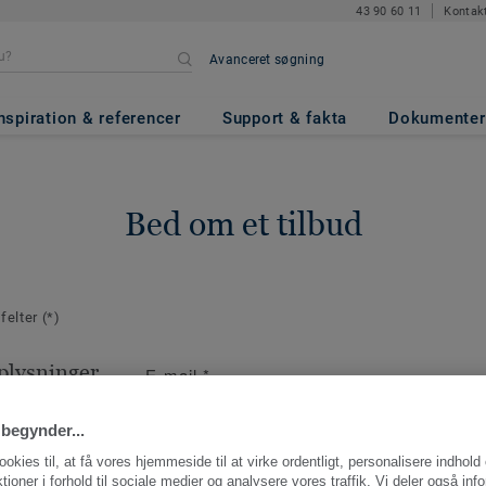
43 90 60 11
Kontak
Avanceret søgning
nspiration & referencer
Support & fakta
Dokumenter
Bed om et tilbud
 felter
(*)
plysninger
E-mail
*
aktperson for
ng.
begynder...
ookies til, at få vores hjemmeside til at virke ordentligt, personalisere indhold
ktioner i forhold til sociale medier og analysere vores traffik. Vi deler også inf