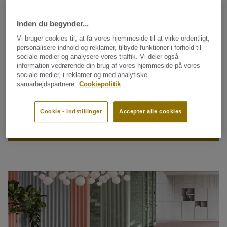
direkte forbundet med sundhedsrisici.
®
Inden du begynder...
Med sin patenterede teknologi er DESSO AirMaster
otte
gange mere effektiv til at indfange og indkapsle fint støv
Vi bruger cookies til, at få vores hjemmeside til at virke ordentligt,
end gulve uden tæppebelægning og fire gange mere
personalisere indhold og reklamer, tilbyde funktioner i forhold til
sociale medier og analysere vores traffik. Vi deler også
®
effektiv end almindelige tæppebelagte gulve. AirMaster
information vedrørende din brug af vores hjemmeside på vores
bidrager til at rense luften for menneskers og miljøets
sociale medier, i reklamer og med analytiske
sundhed og velbefindende og giver os mulighed for at
samarbejdspartnere.
Cookiepolitik
trække vejret rent og frit.
Cookie - indstillinger
Accepter alle cookies
BESTIL EN PRØVE