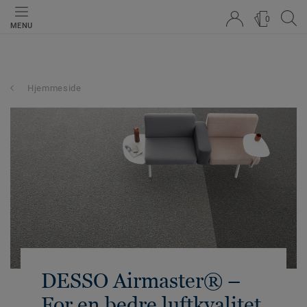
0
MENU
Hjemmeside
DESSO Airmaster® –
For en bedre luftkvalitet