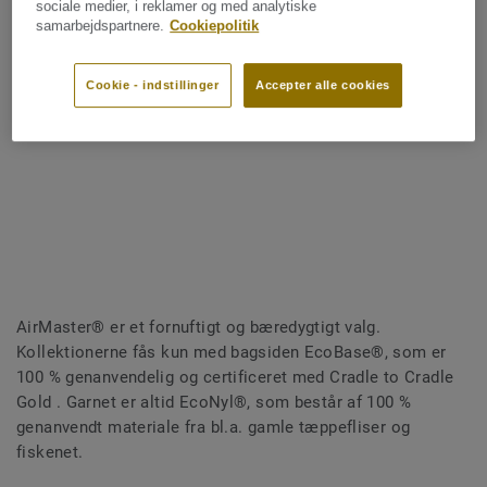
sociale medier, i reklamer og med analytiske
samarbejdspartnere.
Cookiepolitik
Cookie - indstillinger
Accepter alle cookies
AirMaster® er et fornuftigt og bæredygtigt valg.
Kollektionerne fås kun med bagsiden EcoBase®, som er
100 % genanvendelig og certificeret med Cradle to Cradle
Gold . Garnet er altid EcoNyl®, som består af 100 %
genanvendt materiale fra bl.a. gamle tæppefliser og
fiskenet.