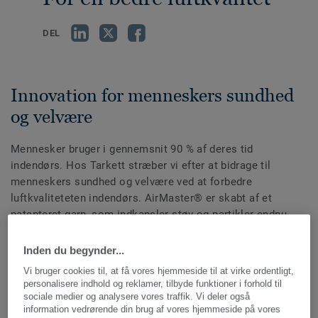
DEL
Innovation for menneskers sundhed
og velvære
Mennesker bruger i gennemsnit 90 % af deres tid
indendørs. Hos Tarkett stræber vi efter at bidrage til
menneskers sundhed og velvære ved at forbedre
luftkvaliteteten indendørs. AirMaster® er skabt af et
patenteret garn, som indkapsler støv og partikler endnu
mere effektivt end almindelige tæpper. Luftkvaliteten i et
rum indrettet med AirMaster® er op til fire gange bedre end
Inden du begynder...
i rum med andre tæppeløsninger.
Vi bruger cookies til, at få vores hjemmeside til at virke ordentligt,
personalisere indhold og reklamer, tilbyde funktioner i forhold til
sociale medier og analysere vores traffik. Vi deler også
information vedrørende din brug af vores hjemmeside på vores