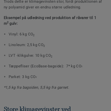
Trods dette er klimagevinsten stor, fordi produktionen af ​​
ny polyamid giver en endnu større udledning.
Eksempel på udledning ved produktion af råvarer til 1
2
m
gulv:
Vinyl: 6 kg CO
2
Linoleum: 2,5 kg CO
2
LVT -klikgulve: 10 kg CO
2
Tæppefliser (EcoBase-bagside): 7* kg CO
2
Parket: 3 kg CO
2
*1,5 kg fra bagsiden, 5,5 kg fra garnet.
Store klimagevinster ved