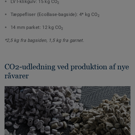
LVT-klikgulv: 15 kg CO
2
Tæppefliser (EcoBase-bagside): 4* kg CO
2
14 mm parket: 12 kg CO
2
*2,5 kg fra bagsiden, 1,5 kg fra garnet.
CO2-udledning ved produktion af nye
råvarer