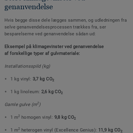
genanvendelse
Hvis begge disse dele lægges sammen, og udledningen fra
selve genanvendelsesprocessen trækkes fra, ser
besparelserne ved genanvendelse sådan ud:
Eksempel på klimagevinster ved genanvendelse
af forskellige typer af gulvmateriale:
Installationsspild (kg)
1 kg vinyl:
3,7 kg CO
2
1 kg linoleum:
2,6 kg CO
2
2
Gamle gulve (m
)
2
1 m
homogen vinyl:
9,8 kg CO
2
2
1 m
heterogen vinyl (Excellence Genius):
11,9 kg CO
2