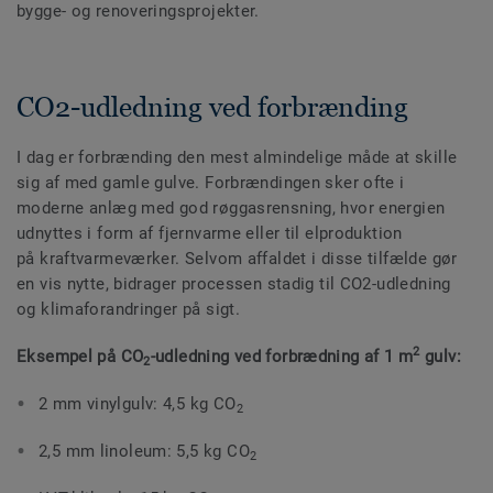
bygge- og renoveringsprojekter.
CO2-udledning ved forbrænding
I dag er forbrænding den mest almindelige måde at skille
sig af med gamle gulve. Forbrændingen sker ofte i
moderne anlæg med god røggasrensning, hvor energien
udnyttes i form af fjernvarme eller til elproduktion
på kraftvarmeværker. Selvom affaldet i disse tilfælde gør
en vis nytte, bidrager processen stadig til CO2-udledning
og klimaforandringer på sigt.
2
Eksempel på CO
-udledning ved forbrædning af 1 m
gulv:
2
2 mm vinylgulv: 4,5 kg CO
2
2,5 mm linoleum: 5,5 kg CO
2