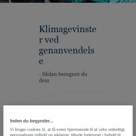
Klimagevinste
r ved
genanvendels
e
- Sådan beregner du
dem
Inden du begynder...
Vi bruger cookies til, at få vores hjemmeside til at virke ordentligt,
personalisere indhold og reklamer, tilbyde funktioner i forhold til