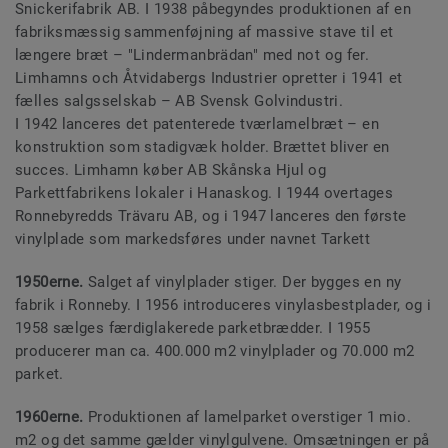
Snickerifabrik AB. I 1938 påbegyndes produktionen af en
fabriksmæssig sammenføjning af massive stave til et
længere bræt – "Lindermanbrädan" med not og fer.
Limhamns och Åtvidabergs Industrier opretter i 1941 et
fælles salgsselskab – AB Svensk Golvindustri.
I 1942 lanceres det patenterede tværlamelbræt – en
konstruktion som stadigvæk holder. Brættet bliver en
succes. Limhamn køber AB Skånska Hjul og
Parkettfabrikens lokaler i Hanaskog. I 1944 overtages
Ronnebyredds Trävaru AB, og i 1947 lanceres den første
vinylplade som markedsføres under navnet Tarkett
1950erne.
Salget af vinylplader stiger. Der bygges en ny
fabrik i Ronneby. I 1956 introduceres vinylasbestplader, og i
1958 sælges færdiglakerede parketbrædder. I 1955
producerer man ca. 400.000 m2 vinylplader og 70.000 m2
parket.
1960erne.
Produktionen af lamelparket overstiger 1 mio.
m2 og det samme gælder vinylgulvene. Omsætningen er på