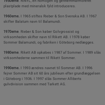
1950erne
. RINYL, en homogen og gennemmarmoreret
plastplade med mineralsk fyld introduceres.
1960erne.
I 1965 stiftes Rieber & Son Svenska AB. I 1967
skifter Balatum navn til Balamundi.
1970erne
. Rieber & Son køber Golvgrossist og
virksomheden skifter navn til Rikett AB. I 1978 køber
Sommer Balamundi, og fabriken i Göteborg nedlægges.
1980erne
. Rikett AB opkøbes i 1987 af Sommer. I 1989 slås
virksomhederne sammen til Rikett Sommer.
1990erne.
I 1993 ændres navnet til Sommer AB. I 1996
fejrer Sommer AB sit 60 års jubileum efter grundlæggelsen
i Göteborg i 1936. I 1997 slås Sommer Alliberts
gulvdivision sammen med Tarkett AG.