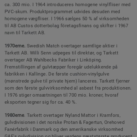
ca. 300 mio. I 1964 introduceres homogene vinylfliser med
PVC-skum. Produktprogrammet udvides desuden med
homogene vægfliser. I 1966 sælges 50 % af virksomheden
til AB Custos dotterbolag företagsfinans og skifter i 1967
navn til Tarkett AB.
1970erne.
Swedish Match overtager samtlige aktier i
Tarkett AB. Willi Senn udpeges til direktør, og Tarkett
overtager AB Wahlbecks Fabriker i Linköping.
Fremstillingen af gulvtæpper foregår udelukkende på
fabrikken i Kallinge. De første cushion-vinylgulve
(mønstrede gulve til private hjem) lanceres. Tarkett fjerner
som den første gulvvirksomhed al asbest fra produktionen.
I 1976 stiger omsætningen til 700 mio. kroner, hvoraf
eksporten tegner sig for ca. 40 %.
1980erne
. Tarkett overtager Nyland Mattor i Kramfors,
gulvdivisionen i det norske Protan & Fagertun, Orehoved
Fanérfabrik i Danmark og den amerikanske virksomhed
GAF's gulvdivision og bliver verdens næststørste producent