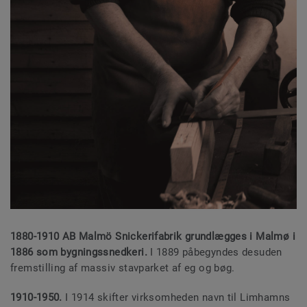
1880-1910 AB Malmö Snickerifabrik grundlægges i Malmø i
1886 som bygningssnedkeri.
I 1889 påbegyndes desuden
fremstilling af massiv stavparket af eg og bøg.
1910-1950.
I 1914 skifter virksomheden navn til Limhamns