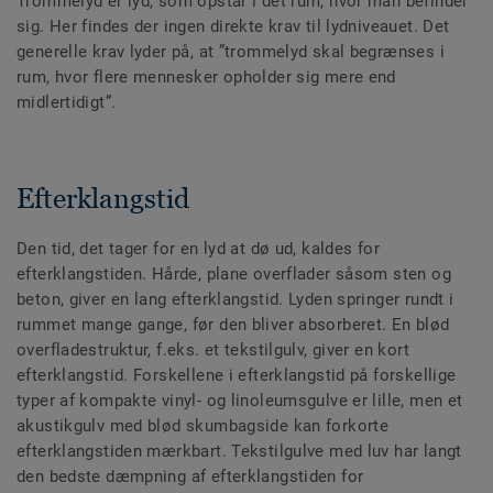
Trommelyd er lyd, som opstår i det rum, hvor man befinder
sig. Her findes der ingen direkte krav til lydniveauet. Det
generelle krav lyder på, at ”trommelyd skal begrænses i
rum, hvor flere mennesker opholder sig mere end
midlertidigt”.
Efterklangstid
Den tid, det tager for en lyd at dø ud, kaldes for
efterklangstiden. Hårde, plane overflader såsom sten og
beton, giver en lang efterklangstid. Lyden springer rundt i
rummet mange gange, før den bliver absorberet. En blød
overfladestruktur, f.eks. et tekstilgulv, giver en kort
efterklangstid. Forskellene i efterklangstid på forskellige
typer af kompakte vinyl- og linoleumsgulve er lille, men et
akustikgulv med blød skumbagside kan forkorte
efterklangstiden mærkbart. Tekstilgulve med luv har langt
den bedste dæmpning af efterklangstiden for