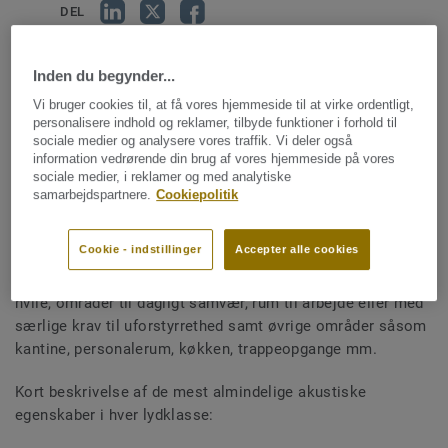
DEL
Inden du begynder...
Akustik
Vi bruger cookies til, at få vores hjemmeside til at virke ordentligt,
personalisere indhold og reklamer, tilbyde funktioner i forhold til
sociale medier og analysere vores traffik. Vi deler også
Problemer med høje støjniveauer i samfundet er tiltagende.
information vedrørende din brug af vores hjemmeside på vores
Men der findes løsninger mod støj. Valg af det rette gulv
sociale medier, i reklamer og med analytiske
kan reducere støjniveauet og derved forbedre arbejds- og
samarbejdspartnere.
Cookiepolitik
sundhedsmiljøetmiljøet for personale og patienter.
Cookie - indstillinger
Accepter alle cookies
For arbejds- og sundhedsmiljøet er de akustiske krav
opdelt efter forskellige områder, f.eks. områder til søvn og
hvile, områder til dagligt samvær, rum til arbejde eller med
særlige krav til uforstyrrethed samt øvrige områder såsom
kantine, personalerum, køkken, trappeopgange mm.
Kort beskrivelse af de mest almindelige akustiske
egenskaber i hver lydklasse: