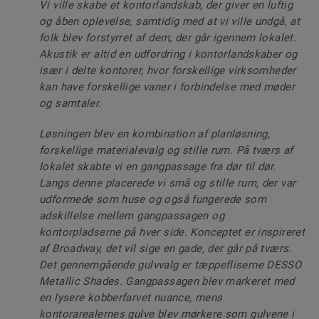
Vi ville skabe et kontorlandskab, der giver en luftig
og åben oplevelse, samtidig med at vi ville undgå, at
folk blev forstyrret af dem, der går igennem lokalet.
Akustik er altid en udfordring i kontorlandskaber og
især i delte kontorer, hvor forskellige virksomheder
kan have forskellige vaner i forbindelse med møder
og samtaler.
Løsningen blev en kombination af planløsning,
forskellige materialevalg og stille rum. På tværs af
lokalet skabte vi en gangpassage fra dør til dør.
Langs denne placerede vi små og stille rum, der var
udformede som huse og også fungerede som
adskillelse mellem gangpassagen og
kontorpladserne på hver side. Konceptet er inspireret
af Broadway, det vil sige en gade, der går på tværs.
Det gennemgående gulvvalg er tæppefliserne DESSO
Metallic Shades. Gangpassagen blev markeret med
en lysere kobberfarvet nuance, mens
kontorarealernes gulve blev mørkere som gulvene i