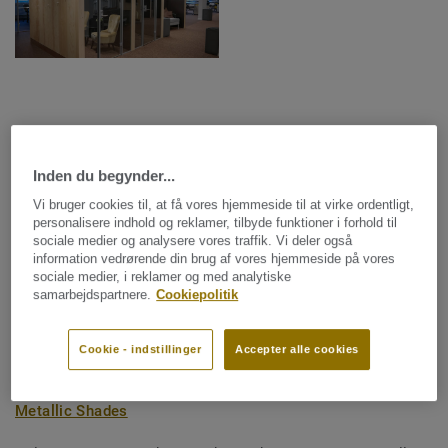
Åbent kontorlandskab med smarte
akustikløsninger til Dalarna Science
Inden du begynder...
Park, Sverige
Vi bruger cookies til, at få vores hjemmeside til at virke ordentligt,
personalisere indhold og reklamer, tilbyde funktioner i forhold til
sociale medier og analysere vores traffik. Vi deler også
Dalarna Science Park er en organisation, som fremmer
information vedrørende din brug af vores hjemmeside på vores
innovation og forretningsudvikling i Dalarna ved bl.a. at
sociale medier, i reklamer og med analytiske
skabe fysiske mødelokaler og arbejdspladser. Det seneste
samarbejdspartnere.
Cookiepolitik
skud på stammen i det innovative byggeri er et
kontorfællesskab med 30 arbejdspladser, der er tegnet af
Cookie - indstillinger
Accepter alle cookies
den lokale tegnestue Mondo. Projektets krav til akustisk
og design resulterede i valget af tæppefliserne
DESSO
Metallic Shades