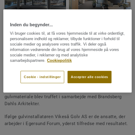
Inden du begynder...
Vi bruger cookies til, at få vores hjemmeside til at virke ordentligt,
personalisere indhold og reklamer, tilbyde funktioner i forhold til
Egersund Forum er en kontorbygning med moderne, lyse og
sociale medier og analysere vores traffik. Vi deler også
praktiske kontorlokaler til virksomheder i alle størrelser.
information vedrørende din brug af vores hjemmeside på vores
sociale medier, i reklamer og med analytiske
Bygningen var færdigopført i juni 2020 og anses for at være
samarbejdspartnere.
Cookiepolitik
en af Egersunds mest attraktive arbejdspladser.
Bygningen består af otte etager og i alt 8.000 m2. På et
Cookie - indstillinger
Accepter alle cookies
5.500 m2 stort areal har man monteret Tarketts
tæppefliser
DESSO AirMaster Atmos
. Valget af
gulvmateriale blev truffet i samarbejde med Brandsberg
Dahls Arkitekter.
Ifølge gulvinstallatøren Vikeså Golv AS er de ansatte, der
arbejder i Egersund Forum, yderst tilfredse med resultatet.