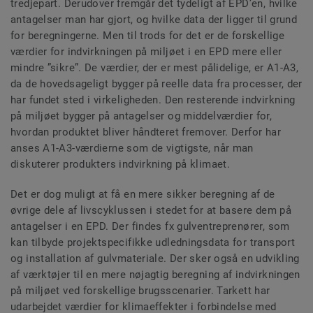
tredjepart. Derudover fremgår det tydeligt af EPD’en, hvilke
antagelser man har gjort, og hvilke data der ligger til grund
for beregningerne. Men til trods for det er de forskellige
værdier for indvirkningen på miljøet i en EPD mere eller
mindre ”sikre”. De værdier, der er mest pålidelige, er A1-A3,
da de hovedsageligt bygger på reelle data fra processer, der
har fundet sted i virkeligheden. Den resterende indvirkning
på miljøet bygger på antagelser og middelværdier for,
hvordan produktet bliver håndteret fremover. Derfor har
anses A1-A3-værdierne som de vigtigste, når man
diskuterer produkters indvirkning på klimaet.
Det er dog muligt at få en mere sikker beregning af de
øvrige dele af livscyklussen i stedet for at basere dem på
antagelser i en EPD. Der findes fx gulventreprenører, som
kan tilbyde projektspecifikke udledningsdata for transport
og installation af gulvmateriale. Der sker også en udvikling
af værktøjer til en mere nøjagtig beregning af indvirkningen
på miljøet ved forskellige brugsscenarier. Tarkett har
udarbejdet værdier for klimaeffekter i forbindelse med