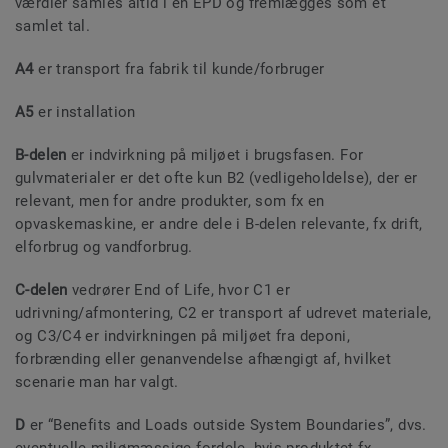
værdier samles altid i en EPD og fremlægges som et
samlet tal.
A4
er transport fra fabrik til kunde/forbruger
A5
er installation
B-delen
er indvirkning på miljøet i brugsfasen. For
gulvmaterialer er det ofte kun B2 (vedligeholdelse), der er
relevant, men for andre produkter, som fx en
opvaskemaskine, er andre dele i B-delen relevante, fx drift,
elforbrug og vandforbrug.
C-delen
vedrører End of Life, hvor C1 er
udrivning/afmontering, C2 er transport af udrevet materiale,
og C3/C4 er indvirkningen på miljøet fra deponi,
forbrænding eller genanvendelse afhængigt af, hvilket
scenarie man har valgt.
D
er “Benefits and Loads outside System Boundaries”, dvs.