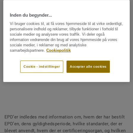
Hvordan læser jeg en EPD?
Inden du begynder...
Vi bruger cookies til, at få vores hjemmeside til at virke ordentligt,
personalisere indhold og reklamer, tilbyde funktioner i forhold til
sociale medier og analysere vores traffik. Vi deler også
information vedrørende din brug af vores hjemmeside på vores
EPD’en kan siges at være en pædagogisk og overskuelig
sociale medier, i reklamer og med analytiske
sammenfatning af livscyklusanalysen for et produkt. Til
samarbejdspartnere.
Cookiepolitik
trods for dette er en EPD langt fra nem læsning, hvis man
ikke er vant til at læse den. Her kommer et par korte tips:
Cookie - indstillinger
Accepter alle cookies
TIL ALLE VORES EPD’ER
EPD’er indledes med information om, hvem der har bestilt
EPD’en, dens gyldighedsperiode, hvilke standarder, der er
blevet anvendt, hvem der er certificeringsorgan, og hvilken