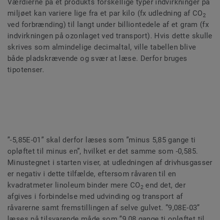
Værdierne på et produkts forskellige typer indvirkninger på
miljøet kan variere lige fra et par kilo (fx udledning af CO
2
ved forbrænding) til langt under billiontedele af et gram (fx
indvirkningen på ozonlaget ved transport). Hvis dette skulle
skrives som almindelige decimaltal, ville tabellen blive
både pladskrævende og svær at læse. Derfor bruges
tipotenser.
”-5,85E-01” skal derfor læses som ”minus 5,85 gange ti
opløftet til minus en”, hvilket er det samme som -0,585.
Minustegnet i starten viser, at udledningen af drivhusgasser
er negativ i dette tilfælde, eftersom råvaren til en
kvadratmeter linoleum binder mere CO
end det, der
2
afgives i forbindelse med udvinding og transport af
råvarerne samt fremstillingen af selve gulvet. ”9,08E-03”
læses på tilsvarende måde som ”9,08 gange ti opløftet til