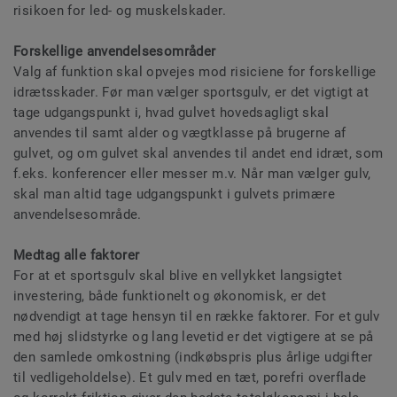
risikoen for led- og muskelskader.
Forskellige anvendelsesområder
Valg af funktion skal opvejes mod risiciene for forskellige
idrætsskader. Før man vælger sportsgulv, er det vigtigt at
tage udgangspunkt i, hvad gulvet hovedsagligt skal
anvendes til samt alder og vægtklasse på brugerne af
gulvet, og om gulvet skal anvendes til andet end idræt, som
f.eks. konferencer eller messer m.v. Når man vælger gulv,
skal man altid tage udgangspunkt i gulvets primære
anvendelsesområde.
Medtag alle faktorer
For at et sportsgulv skal blive en vellykket langsigtet
investering, både funktionelt og økonomisk, er det
nødvendigt at tage hensyn til en række faktorer. For et gulv
med høj slidstyrke og lang levetid er det vigtigere at se på
den samlede omkostning (indkøbspris plus årlige udgifter
til vedligeholdelse). Et gulv med en tæt, porefri overflade