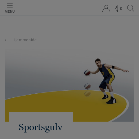
0
MENU
Hjemmeside
Sportsgulv