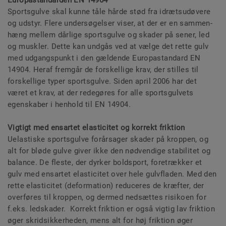
Europastandarden EN 14904
Sportsgulve skal kunne tåle hårde stød fra idrætsudøvere
og udstyr. Flere undersøgelser viser, at der er en sammen-
hæng mellem dårlige sportsgulve og skader på sener, led
og muskler. Dette kan undgås ved at vælge det rette gulv
med udgangspunkt i den gældende Europastandard EN
14904. Heraf fremgår de forskellige krav, der stilles til
forskellige typer sportsgulve. Siden april 2006 har det
været et krav, at der redegøres for alle sportsgulvets
egenskaber i henhold til EN 14904.
Vigtigt med ensartet elasticitet og korrekt friktion
Uelastiske sportsgulve forårsager skader på kroppen, og
alt for bløde gulve giver ikke den nødvendige stabilitet og
balance. De fleste, der dyrker boldsport, foretrækker et
gulv med ensartet elasticitet over hele gulvfladen. Med den
rette elasticitet (deformation) reduceres de kræfter, der
overføres til kroppen, og dermed nedsættes risikoen for
f.eks. ledskader. Korrekt friktion er også vigtig lav friktion
øger skridsikkerheden, mens alt for høj friktion øger