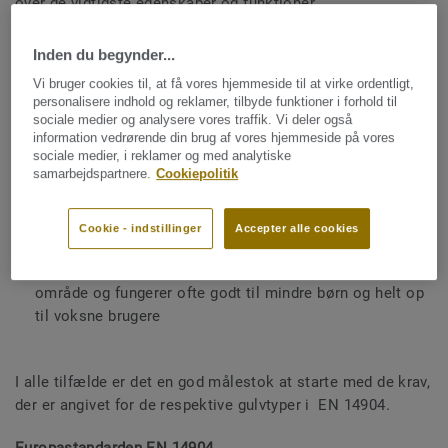
over de vigtigste egenskaber og funktioner.
Generelt kan man sige at:
Inden du begynder...
Vi bruger cookies til, at få vores hjemmeside til at virke ordentligt,
Et
punktelastisk sportsgulv
bør først og fremmest
personalisere indhold og reklamer, tilbyde funktioner i forhold til
vælges til gymnastiksale til børn fra børnehaveklasse til
sociale medier og analysere vores traffik. Vi deler også
6. klasse
information vedrørende din brug af vores hjemmeside på vores
sociale medier, i reklamer og med analytiske
samarbejdspartnere.
Cookiepolitik
F
ladeelastiske sportsgulve
bør vælges til gymnastiksale
til børn og unge fra 7. klasse til gymnasiet samt til
større sports-haller til eliteidræt
Cookie - indstillinger
Accepter alle cookies
Kombielastiske sportsgulve
har et bredere anvendelses-
område og fungerer ofte godt til mindre børn og helt op
til voksne brugere
I alle tilfælde er det en god målestok at starte med de krav,
der er angivet for de respektive gulvtyper i EN 14904.