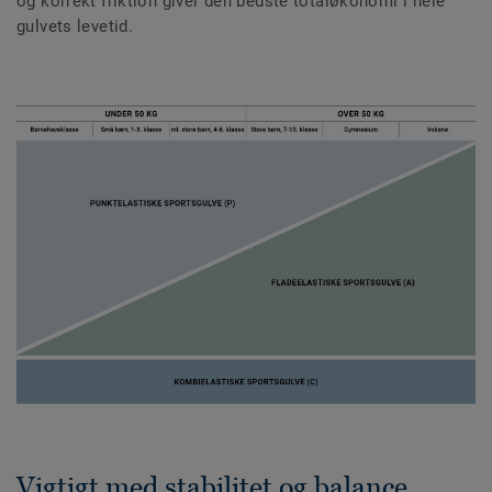
og korrekt friktion giver den bedste totaløkonomi i hele
gulvets levetid.
Vigtigt med stabilitet og balance