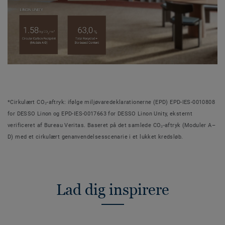
*Cirkulært CO₂-aftryk: ifølge miljøvaredeklarationerne (EPD) EPD-IES-0010808
for DESSO Linon og EPD-IES-0017663 for DESSO Linon Unity, eksternt
verificeret af Bureau Veritas. Baseret på det samlede CO₂-aftryk (Moduler A–
D) med et cirkulært genanvendelsesscenarie i et lukket kredsløb.
Lad dig inspirere