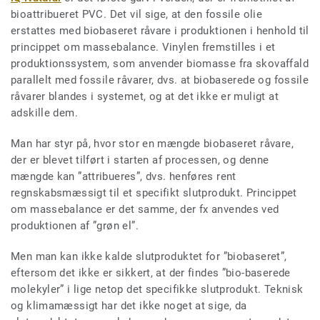
bioattribueret PVC. Det vil sige, at den fossile olie
erstattes med biobaseret råvare i produktionen i henhold til
princippet om massebalance. Vinylen fremstilles i et
produktionssystem, som anvender biomasse fra skovaffald
parallelt med fossile råvarer, dvs. at biobaserede og fossile
råvarer blandes i systemet, og at det ikke er muligt at
adskille dem.
Man har styr på, hvor stor en mængde biobaseret råvare,
der er blevet tilført i starten af processen, og denne
mængde kan ”attribueres”, dvs. henføres rent
regnskabsmæssigt til et specifikt slutprodukt. Princippet
om massebalance er det samme, der fx anvendes ved
produktionen af ”grøn el”.
Men man kan ikke kalde slutproduktet for ”biobaseret”,
eftersom det ikke er sikkert, at der findes ”bio-baserede
molekyler” i lige netop det specifikke slutprodukt. Teknisk
og klimamæssigt har det ikke noget at sige, da