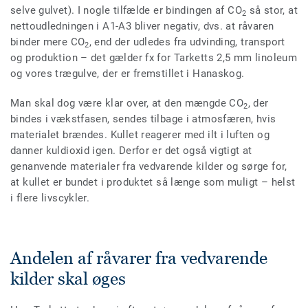
selve gulvet). I nogle tilfælde er bindingen af CO
så stor, at
2
nettoudledningen i A1-A3 bliver negativ, dvs. at råvaren
binder mere CO
, end der udledes fra udvinding, transport
2
og produktion – det gælder fx for Tarketts 2,5 mm linoleum
og vores trægulve, der er fremstillet i Hanaskog.
Man skal dog være klar over, at den mængde CO
, der
2
bindes i vækstfasen, sendes tilbage i atmosfæren, hvis
materialet brændes. Kullet reagerer med ilt i luften og
danner kuldioxid igen. Derfor er det også vigtigt at
genanvende materialer fra vedvarende kilder og sørge for,
at kullet er bundet i produktet så længe som muligt – helst
i flere livscykler.
Andelen af råvarer fra vedvarende
kilder skal øges