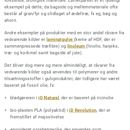
voksende, biologisk materiale. Lamelparket er et tydeligt
eksempel på dette, da bagside og mellemmateriale ofte
består af gran/fyr og slidlaget af ædeltræ, fx eg, bøg og
ahorn.
Andre eksempler på produkter med en stor andel råvare fra
vedvarende kilder er
laminatgulve
(kerne af HDF, der er
sammenpressede træfibre) og
linoleum
(linolie, harpiks,
træ- og korkmel samt bagside af jute).
Det bliver dog mere og mere almindeligt, at råvarer fra
vedvarende kilder også anvendes til polymerer og andre
tilsætningsstoffer i gulvprodukter, der tidligere har været
baseret på fossil olie, fx:
blødgøreren i
iQ Natural
, der er baseret på ricinolie
bio-plasten PLA (polyaktid) i
iD Revolution
, der er
fremstillet af majsstivelse
epoxideret sojabønneolie, der anvendes som