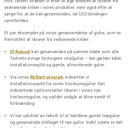
Hos Tarkett stræber vi efter at øge andelen af råvarer fra
vedvarende kilder i vores produkter, men også efter at
sørge for, at de kan genanvendes, så CO2-bindingen
opretholdes.
Et par eksempler på vores genanvendelse af gulve, som er
fremstillet af råvarer fra vedvarende kilder:
iQ Natural
kan genanvendes på samme måde som alle
Tarketts øvrige homogene vinylgulve – det gælder både
installationsspild og gamle, afmonterede gulve.
Via vores
ReStart-program
indsamler vi
installationsspild fra vores linoleumsgulve. Det
indsamlede spild erstatter råvarer i vores nye
linoleumsgulve, og spildet undgår at blive sendt til
forbrænding.
Vi har udviklet en teknik til at håndtere gamle trægulve
og genanvende slidlaget til nye gulve. Indtil videre er det