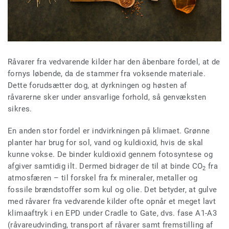
Råvarer fra vedvarende kilder har den åbenbare fordel, at de
fornys løbende, da de stammer fra voksende materiale.
Dette forudsætter dog, at dyrkningen og høsten af
råvarerne sker under ansvarlige forhold, så genvæksten
sikres.
En anden stor fordel er indvirkningen på klimaet. Grønne
planter har brug for sol, vand og kuldioxid, hvis de skal
kunne vokse. De binder kuldioxid gennem fotosyntese og
afgiver samtidig ilt. Dermed bidrager de til at binde CO
fra
2
atmosfæren – til forskel fra fx mineraler, metaller og
fossile brændstoffer som kul og olie. Det betyder, at gulve
med råvarer fra vedvarende kilder ofte opnår et meget lavt
klimaaftryk i en EPD under Cradle to Gate, dvs. fase A1-A3
(råvareudvinding, transport af råvarer samt fremstilling af