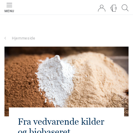
0
MENU
Hjemmeside
Fra vedvarende kilder
og biobaseret