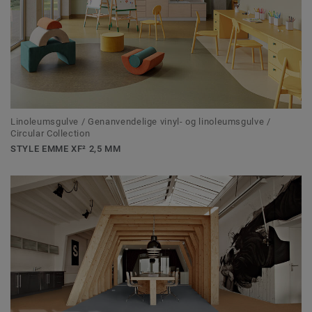
Linoleumsgulve / Genanvendelige vinyl- og linoleumsgulve /
Circular Collection
STYLE EMME XF² 2,5 MM