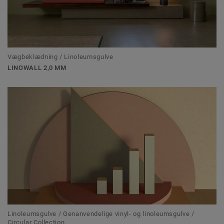
Vægbeklædning / Linoleumsgulve
LINOWALL 2,0 MM
Linoleumsgulve / Genanvendelige vinyl- og linoleumsgulve /
Circular Collection