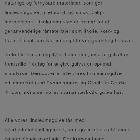
naturlige og fornybare materialer, som gør
linoleumsgulvet til et sundt og smukt valg i
indretningen. Linoleumsgulve er fremstillet af
genanvendelige råmaterialer som linolie, kork- og
træmel tilsat harpiks, naturligt farvepigment og hessian.
Tarketts linoleumsgulv er homogent, dvs. at gulvet er
fremstillet i ét lag for at give gulvet en optimal
slidstyrke. Derudover er alle vores linoleumsgulve
miljømærket med Svanemærket og Cradle to Cradle
®.
.
Læs mere om vores Svanemærkede gulve her
Alle vores linoleumsgulve fås med
overfladebehandlingen xf², som giver en pletafvisende
og letplejende overflade. Der kræves ingen