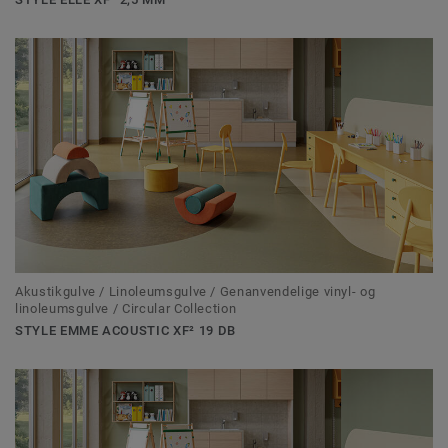
Akustikgulve / Linoleumsgulve / Genanvendelige vinyl- og
linoleumsgulve / Circular Collection
STYLE EMME ACOUSTIC XF² 19 DB