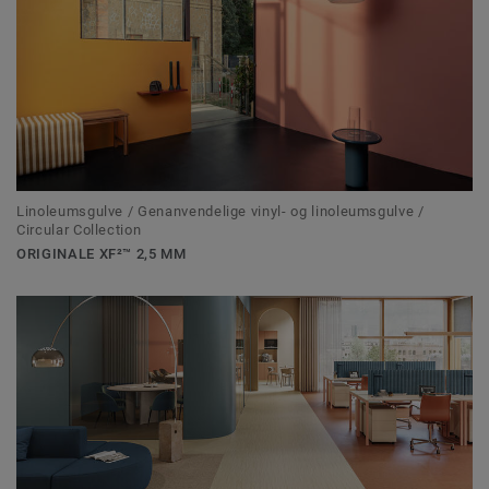
Linoleumsgulve / Genanvendelige vinyl- og linoleumsgulve /
Circular Collection
ORIGINALE XF²™ 2,5 MM