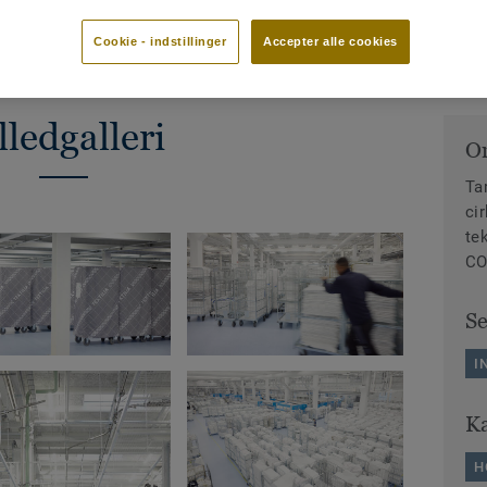
Cookie - indstillinger
Accepter alle cookies
lledgalleri
O
Ta
ci
te
CO
S
I
Ka
H