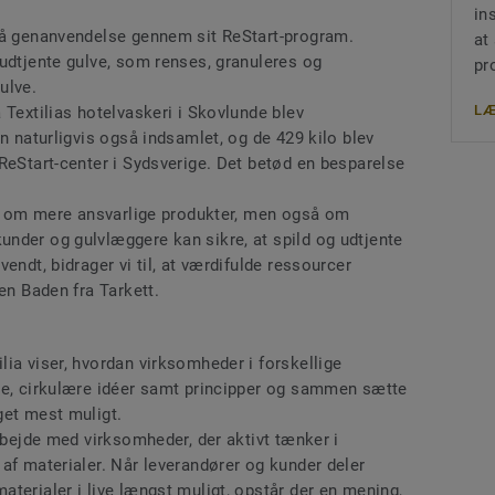
in
på genanvendelse gennem sit ReStart-program.
at
udtjente gulve, som renses, granuleres og
pr
ulve.
LÆ
 Textilias hotelvaskeri i Skovlunde blev
n naturligvis også indsamlet, og de 429 kilo blev
ReStart-center i Sydsverige. Det betød en besparelse
kun om mere ansvarlige produkter, men også om
nder og gulvlæggere kan sikre, at spild og udtjente
endt, bidrager vi til, at værdifulde ressourcer
en Baden fra Tarkett.
ia viser, hvordan virksomheder i forskellige
de, cirkulære idéer samt principper og sammen sætte
get mest muligt.
arbejde med virksomheder, der aktivt tænker i
af materialer. Når leverandører og kunder deler
terialer i live længst muligt, opstår der en mening,