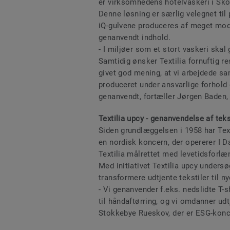
er virksomhedens hotelvaskeri i Skov
Denne løsning er særlig velegnet til
iQ-gulvene produceres af meget mod
genanvendt indhold.
- I miljøer som et stort vaskeri skal
Samtidig ønsker Textilia fornuftig r
givet god mening, at vi arbejdede s
produceret under ansvarlige forhold o
genanvendt, fortæller Jørgen Baden, 
Textilia upcy - genanvendelse af teks
Siden grundlæggelsen i 1958 har Text
en nordisk koncern, der opererer I D
Textilia målrettet med levetidsforlæ
Med initiativet Textilia upcy under
transformere udtjente tekstiler til n
- Vi genanvender f.eks. nedslidte T-s
til håndaftørring, og vi omdanner udt
Stokkebye Rueskov, der er ESG-konce