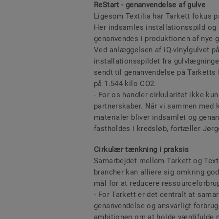
ReStart - genanvendelse af gulve
Ligesom Textilia har Tarkett fokus 
Her indsamles installationsspild og 
genanvendes i produktionen af nye g
Ved anlæggelsen af iQ-vinylgulvet på
installationsspildet fra gulvlægninge
sendt til genanvendelse på Tarketts 
på 1.544 kilo CO2.
- For os handler cirkularitet ikke 
partnerskaber. Når vi sammen med ku
materialer bliver indsamlet og genanv
fastholdes i kredsløb, fortæller Jørg
Cirkulær tænkning i praksis
Samarbejdet mellem Tarkett og Textil
brancher kan alliere sig omkring go
mål for at reducere ressourceforbru
- For Tarkett er det centralt at sam
genanvendelse og ansvarligt forbrug 
ambitionen om at holde værdifulde ma