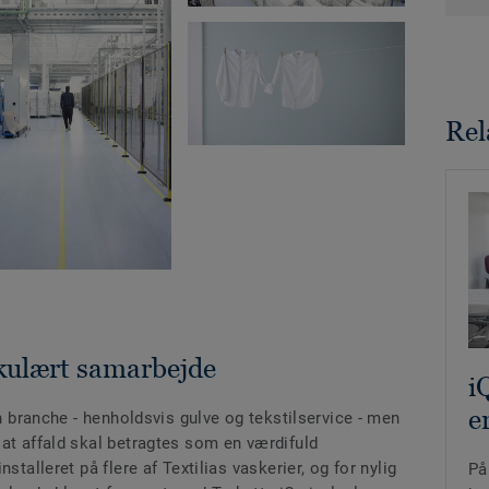
Rel
irkulært samarbejde
i
e
in branche - henholdsvis gulve og tekstilservice - men
at affald skal betragtes som en værdifuld
stalleret på flere af Textilias vaskerier, og for nylig
På