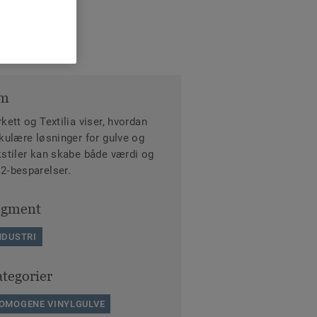
m
rkett og Textilia viser, hvordan
rkulære løsninger for gulve og
kstiler kan skabe både værdi og
2‑besparelser.
egment
NDUSTRI
tegorier
OMOGENE VINYLGULVE