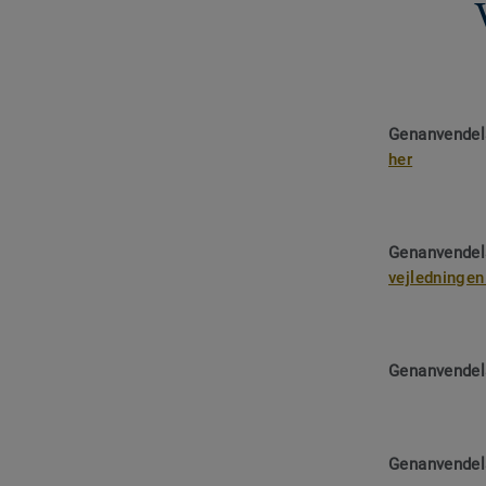
Genanvendels
her
Genanvendels
vejledningen
Genanvendel
Genanvendels