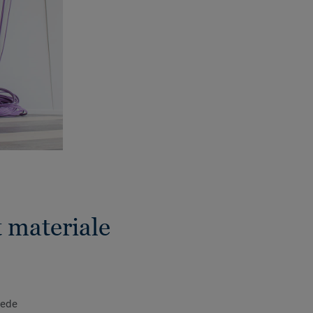
t materiale
rede