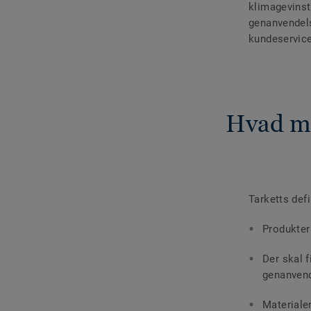
klimagevinst
genanvendels
kundeservice,
Hvad me
Tarketts def
Produkter
Der skal 
genanven
Materialer