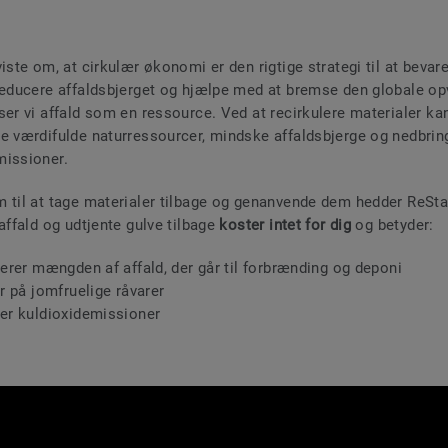
iste om, at cirkulær økonomi er den rigtige strategi til at bevar
reducere affaldsbjerget og hjælpe med at bremse den globale o
ser vi affald som en ressource. Ved at recirkulere materialer ka
e værdifulde naturressourcer, mindske affaldsbjerge og nedbrin
missioner.
 til at tage materialer tilbage og genanvende dem hedder ReSta
affald og udtjente gulve tilbage
koster intet for dig
og betyder:
ucerer mængden af affald, der går til forbrænding og deponi
er på jomfruelige råvarer
ker kuldioxidemissioner