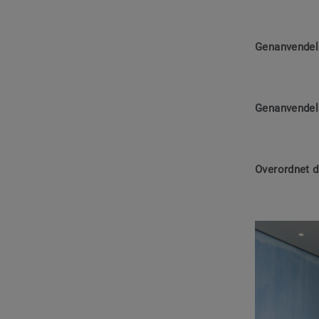
Genanvendels
Genanvendels
Overordnet 