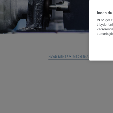
Inden du 
Vi bruger c
tilbyde fun
vedrørende
samarbejds
HVAD MENER VI MED GENANVENDELSE I PR