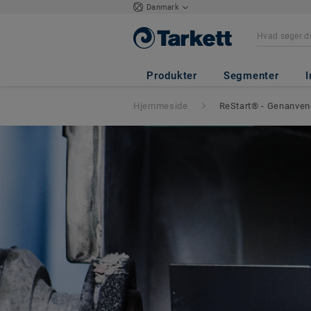
Danmark
Produkter
Segmenter
I
Hjemmeside
ReStart® - Genanven