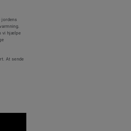
e jordens
pvarmning.
n vi hjælpe
ge
rt. At sende