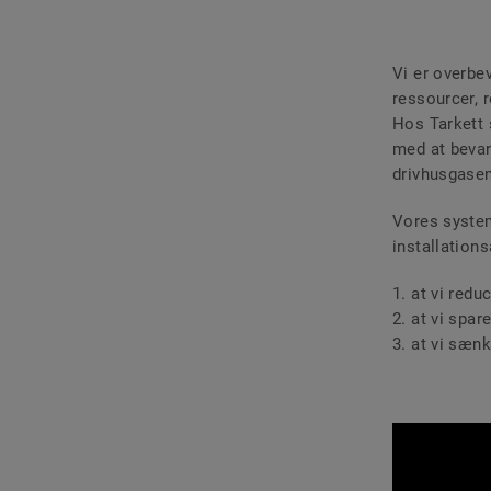
Vi er overbev
ressourcer, 
Hos Tarkett 
med at bevar
drivhusgase
Vores system
installations
1. at vi red
2. at vi spar
3. at vi sæn