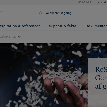
43 90 60 11
Kontak
Avanceret søgning
nspiration & referencer
Support & fakta
Dokumenter
delse af gulve
ReS
Gen
af 