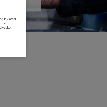
 og reklamer,
ormation
alytiske