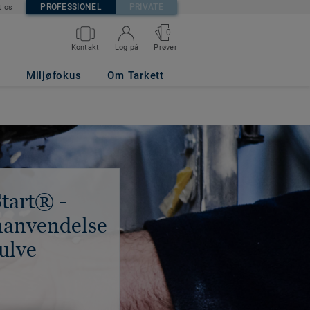
PROFESSIONEL
PRIVATE
t os
0
Kontakt
Log på
Prøver
Miljøfokus
Om Tarkett
tart® -
anvendelse
gulve