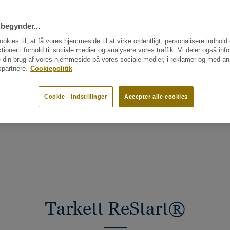
begynder...
ookies til, at få vores hjemmeside til at virke ordentligt, personalisere indhold
ktioner i forhold til sociale medier og analysere vores traffik. Vi deler også inf
 din brug af vores hjemmeside på vores sociale medier, i reklamer og med an
partnere.
Cookiepolitik
Cookie - indstillinger
Accepter alle cookies
AKSIS?
VI HAR BRUG FOR DIN HJÆLP!
Tarkett ReStart®