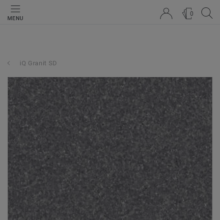
0
MENU
iQ Granit SD