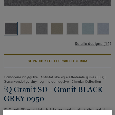
Se alle designs (14)
SE PRODUKTET I FORSKELLIGE RUM
Homogene vinylgulve
|
Antistatiske og elafledende gulve (ESD)
|
Genanvendelige vinyl- og linoleumsgulve
|
Circular Collection
iQ Granit SD - Granit BLACK
GREY 0950
iQ Granit SD er et ftalatfrit, homogent, statisk dissipativt