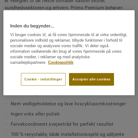
er velegnet til de fleste områder såsom skoler,
sundhedssektoren og erhverv. Primo Premium behøver
ingen voks eller polish, hvilket giver lave
Se mere
livscyklusomkostningerne. Primo Premium har en palet
Inden du begynder...
med 30 farver. Premium Pro-finishen sikrer enklere
Vi bruger cookies til, at få vores hjemmeside til at virke ordentligt,
rengøring og giver en endnu bedre robusthed i daglig brug.
EGENSKABER
personalisere indhold og reklamer, tilbyde funktioner i forhold til
Indeholder i gennemsnit 25 % genanvendt materiale
sociale medier og analysere vores traffik. Vi deler også
information vedrørende din brug af vores hjemmeside på vores
PUR-overflade, der gør rengøring enklere og øger
sociale medier, i reklamer og med analytiske
materialets modstandsdygtighed
samarbejdspartnere.
Cookiepolitik
GVK vådrumsgodkendt
Cookie - indstillinger
Accepter alle cookies
30 moderne og harmoniske farver
Acczent chips til endeløse farvekombinationer
Nem vedligeholdelse og lave livscyklusomkostninger
Ingen voks eller polish
Farvekoordineret svejsetråd for perfekt resultat
100 % recyclable, både installationsspild og udtjente