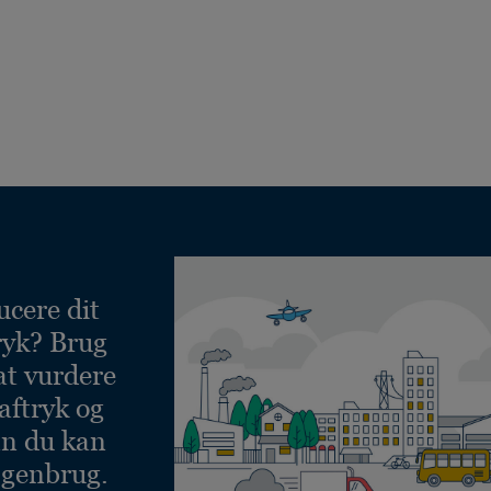
ucere dit
ryk? Brug
at vurdere
aftryk og
an du kan
 genbrug.