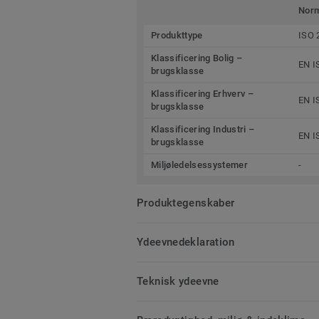
Nor
Produkttype
ISO 
Klassificering Bolig –
EN I
brugsklasse
Klassificering Erhverv –
EN I
brugsklasse
Klassificering Industri –
EN I
brugsklasse
Miljøledelsessystemer
-
Produktegenskaber
Ydeevnedeklaration
Teknisk ydeevne