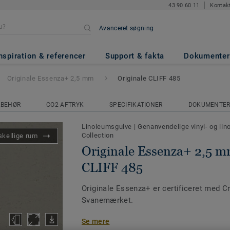
43 90 60 11
Kontak
Avanceret søgning
a+ 2,5 mm
- Originale CLIFF 48
nspiration & referencer
Support & fakta
Dokumenter
Originale Essenza+ 2,5 mm
Originale CLIFF 485
LBEHØR
CO2-AFTRYK
SPECIFIKATIONER
DOKUMENTE
Linoleumsgulve
|
Genanvendelige vinyl- og li
Collection
skellige rum
Originale Essenza+ 2,5 m
CLIFF 485
Originale Essenza+ er certificeret med C
Svanemærket.
Se mere
Originale Essenza+ består af 97% naturlig