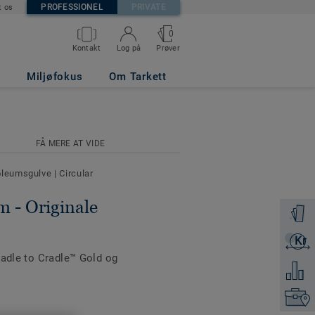
PROFESSIONEL
PRIVATE
t os
0
Prøver
Kontakt
Log på
5
Miljøfokus
Om Tarkett
R
FÅ MERE AT VIDE
noleumsgulve
|
Circular
m - Originale
Bestil e
Kr
Få et ti
radle to Cradle™ Gold og
Tilføj 
Kontakt
e råvarer. De 16 fint