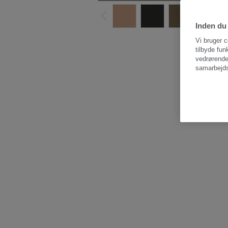
Inden du 
Vi bruger c
tilbyde fun
vedrørende
samarbejds