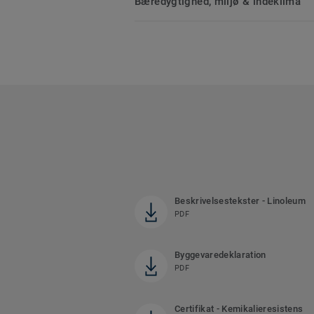
Bæredygtighed, miljø & indeklima
Beskrivelsestekster - Linoleum
PDF
Byggevaredeklaration
PDF
Certifikat - Kemikalieresistens