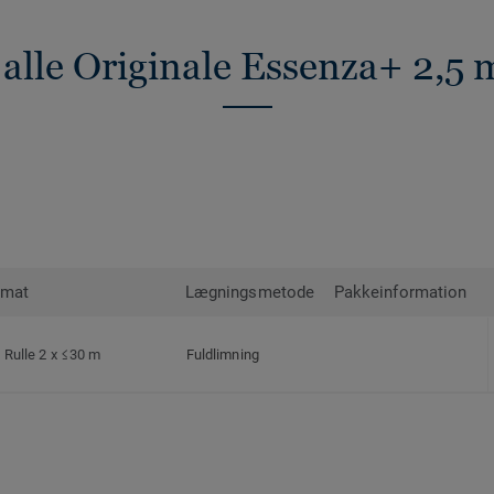
 alle Originale Essenza+ 2,5
rmat
Lægningsmetode
Pakkeinformation
Rulle 2 x ≤30 m
Fuldlimning