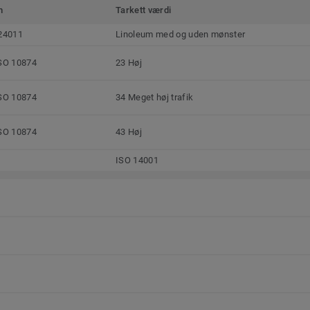
m
Tarkett værdi
24011
Linoleum med og uden mønster
SO 10874
23 Høj
SO 10874
34 Meget høj trafik
SO 10874
43 Høj
ISO 14001