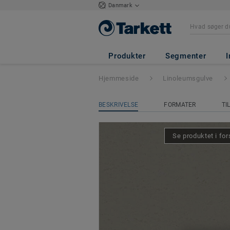
Danmark
Originale Essenz
Produkter
Segmenter
I
Hjemmeside
Linoleumsgulve
BESKRIVELSE
FORMATER
TI
Se produktet i for