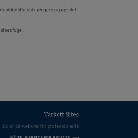
rofessionelle gulvlæggere og gør-det-
gelsesfuge.
Tarkett Sites
Du er på website for professionelle
GÅ TIL WEBSITE FOR PRIVATE