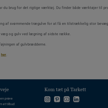
r du brug for det rigtige værktøj. Du finder både værktøjer til p
ing af svømmende trægulve for at få en tilstrækkelig stor bevæ
væg og gulv ved lægning af sidste række.
øjningen af gulvbrædderne.
e
her
.
veje
Kom tæt på Tarkett
Følg
Follow
Følg
 en prøve
m et tilbud
os
us
os