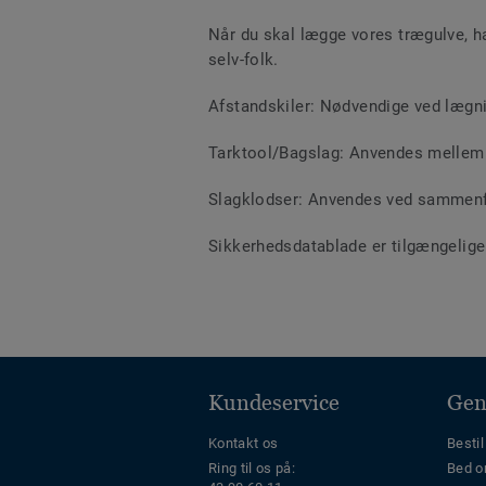
Når du skal lægge vores trægulve, ha
selv-folk.
Afstandskiler: Nødvendige ved lægn
Tarktool/Bagslag: Anvendes mellem 
Slagklodser: Anvendes ved sammenf
Sikkerhedsdatablade er tilgængelig
Kundeservice
Gen
Kontakt os
Bestil
Ring til os på:
Bed o