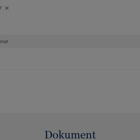
Y
rmat
Dokument