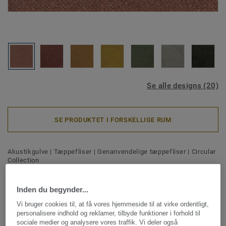
Se alle designs (20)
SE PRODUKTET I FORSKELLIGE RUM
Akustikgulve
|
Tæppefliser
|
Genanvendelige tæppefliser
|
Circular
Collection
DESSO Recharge - Desso
Recharge AC41 2075
Inden du begynder...
Vi bruger cookies til, at få vores hjemmeside til at virke ordentligt,
personalisere indhold og reklamer, tilbyde funktioner i forhold til
DESSO Recharge er et ægte cirkulært produkt som har det
sociale medier og analysere vores traffik. Vi deler også