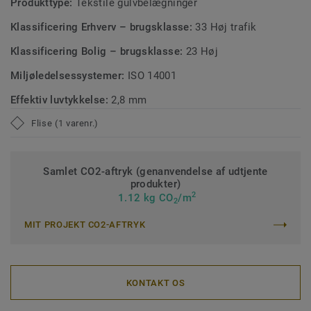
Produkttype:
Tekstile gulvbelægninger
Klassificering Erhverv – brugsklasse:
33 Høj trafik
Klassificering Bolig – brugsklasse:
23 Høj
Miljøledelsessystemer:
ISO 14001
Effektiv luvtykkelse:
2,8 mm
Flise (1 varenr.)
Samlet CO2-aftryk (genanvendelse af udtjente
produkter)
2
1.12 kg CO
/m
2
MIT PROJEKT CO2-AFTRYK
KONTAKT OS