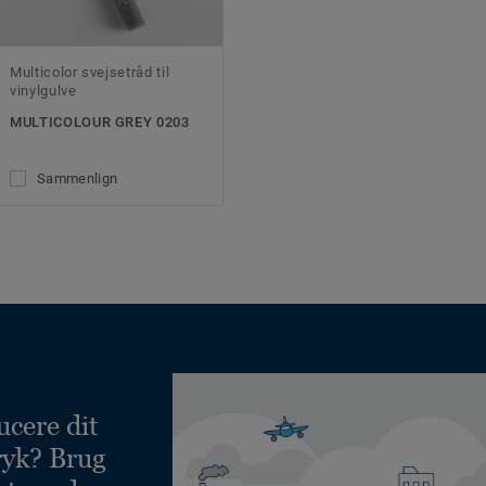
Multicolor svejsetråd til
vinylgulve
MULTICOLOUR GREY 0203
Sammenlign
ucere dit
ryk? Brug