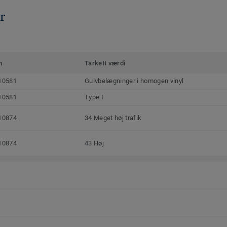
r
m
Tarkett værdi
10581
Gulvbelægninger i homogen vinyl
10581
Type I
10874
34 Meget høj trafik
10874
43 Høj