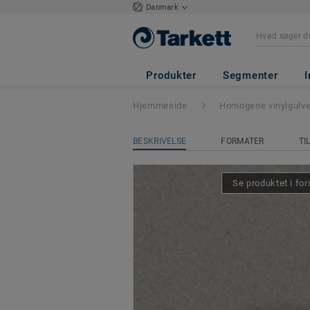
Danmark
Eclipse Premium
Produkter
Segmenter
I
Hjemmeside
Homogene vinylgulv
BESKRIVELSE
FORMATER
TI
Se produktet i for