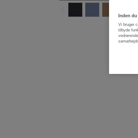
Inden du 
Vi bruger c
tilbyde fun
vedrørende
samarbejds