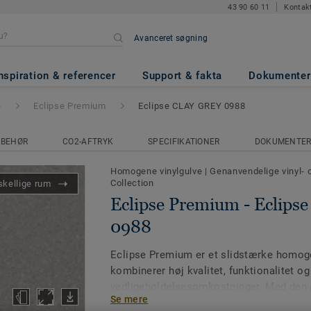
43 90 60 11
Kontak
Avanceret søgning
- Eclipse CLAY GREY 0988
nspiration & referencer
Support & fakta
Dokumenter
e
Eclipse Premium
Eclipse CLAY GREY 0988
LBEHØR
CO2-AFTRYK
SPECIFIKATIONER
DOKUMENTE
Homogene vinylgulve
|
Genanvendelige vinyl- 
Collection
skellige rum
Eclipse Premium - Eclip
0988
Eclipse Premium er et slidstærke homoge
kombinerer høj kvalitet, funktionalitet og
vedligeholdelsesomkostninger. Med den
Se mere
Pro-overflade er de ideelle til områder me