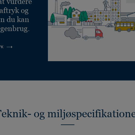
at vurdere
aftryk og
an du kan
 genbrug.
YK
eknik- og miljøspecifikation