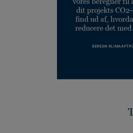
vores beregner til 
dit projekts CO2-
find ud af, hvord
reducere det med
BEREGN KLIMAAFTR
T