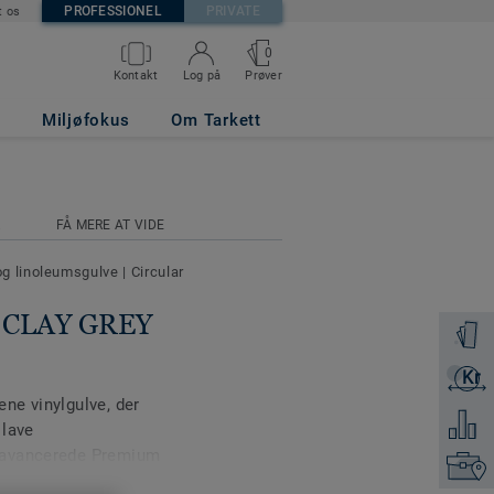
PROFESSIONEL
PRIVATE
t os
0
Prøver
Kontakt
Log på
Miljøfokus
Om Tarkett
R
FÅ MERE AT VIDE
og linoleumsgulve
|
Circular
se CLAY GREY
Bestil e
Kr
Få et ti
ne vinylgulve, der
Tilføj 
 lave
 avancerede Premium
Kontakt
d tung trafik i