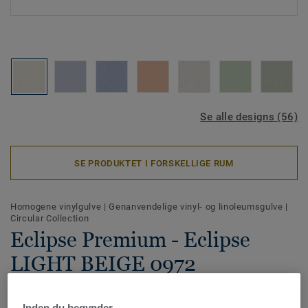
Se alle designs (56)
SE PRODUKTET I FORSKELLIGE RUM
Homogene vinylgulve
|
Genanvendelige vinyl- og linoleumsgulve
|
Circular Collection
Eclipse Premium - Eclipse
LIGHT BEIGE 0972
Eclipse Premium er et slidstærke homogene vinylgulve, der