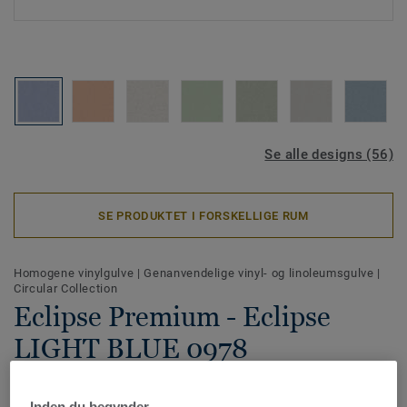
Se alle designs (56)
SE PRODUKTET I FORSKELLIGE RUM
Homogene vinylgulve
|
Genanvendelige vinyl- og linoleumsgulve
|
Circular Collection
Eclipse Premium - Eclipse
LIGHT BLUE 0978
Eclipse Premium er et slidstærke homogene vinylgulve, der