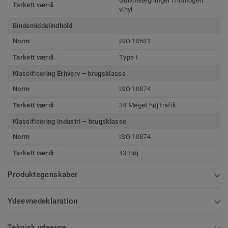
Gulvbelægninger i homogen
Tarkett værdi
vinyl
Bindemiddelindhold
Norm
ISO 10581
Tarkett værdi
Type I
Klassificering Erhverv – brugsklasse
Norm
ISO 10874
Tarkett værdi
34 Meget høj trafik
Klassificering Industri – brugsklasse
Norm
ISO 10874
Tarkett værdi
43 Høj
Produktegenskaber
Ydeevnedeklaration
Teknisk ydeevne