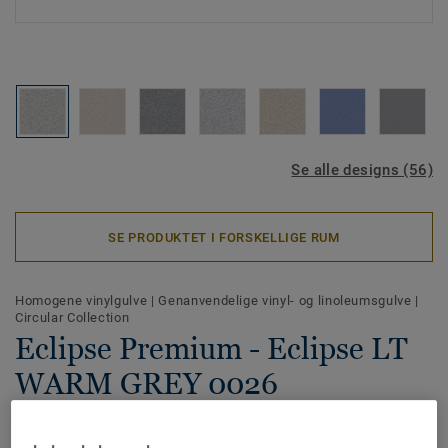
Se alle designs (56)
SE PRODUKTET I FORSKELLIGE RUM
Homogene vinylgulve
|
Genanvendelige vinyl- og linoleumsgulve
|
Circular Collection
Eclipse Premium - Eclipse LT
WARM GREY 0026
Eclipse Premium er et slidstærke homogene vinylgulve, der