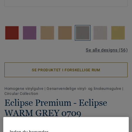
Se alle designs (56)
SE PRODUKTET I FORSKELLIGE RUM
Homogene vinylgulve
|
Genanvendelige vinyl- og linoleumsgulve
|
Circular Collection
Eclipse Premium - Eclipse
WARM GREY 0709
Eclipse Premium er et slidstærke homogene vinylgulve, der