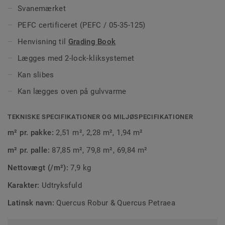
flere omhyggeligt udvalgte farver.
Svanemærket
PEFC certificeret (PEFC / 05-35-125)
Henvisning til
Grading Book
Lægges med 2-lock-kliksystemet
Kan slibes
Kan lægges oven på gulvvarme
TEKNISKE SPECIFIKATIONER OG MILJØSPECIFIKATIONER
m² pr. pakke:
2,51 m², 2,28 m², 1,94 m²
m² pr. palle:
87,85 m², 79,8 m², 69,84 m²
Nettovægt (/m²):
7,9 kg
Karakter:
Udtryksfuld
Latinsk navn:
Quercus Robur & Quercus Petraea