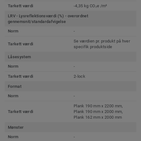
Tarkett værdi
-4,35 kg CO₂e /m²
LRV - Lysreflektionsværdi (%) - overordnet
gennemsnit/standardafvigelse
Norm
-
Se værdien pr. produkt på hver
Tarkett værdi
specifik produktside
Låsesystem
Norm
-
Tarkett værdi
2-lock
Format
Norm
-
Plank 190 mm x 2200 mm,
Tarkett værdi
Plank 190 mm x 2000 mm,
Plank 162 mm x 2000 mm
Mønster
Norm
-