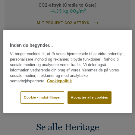
CO2-aftryk (Cradle to Gate)
2
-4.35 kg CO
/m
2
MIT PROJEKT CO2-AFTRYK
Inden du begynder...
KONTAKT OS
Vi bruger cookies til, at få vores hjemmeside til at virke ordentligt,
personalisere indhold og reklamer, tilbyde funktioner i forhold til
sociale medier og analysere vores traffik. Vi deler også
information vedrørende din brug af vores hjemmeside på vores
BESTIL EN PRØVE
sociale medier, i reklamer og med analytiske
samarbejdspartnere.
Cookiepolitik
Kontakt os
Cookie - indstillinger
Accepter alle cookies
Se alle Heritage