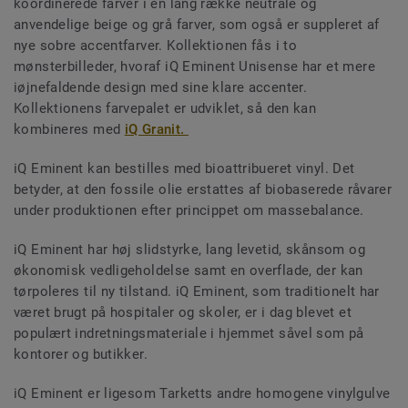
koordinerede farver i en lang række neutrale og
anvendelige beige og grå farver, som også er suppleret af
nye sobre accentfarver. Kollektionen fås i to
mønsterbilleder, hvoraf iQ Eminent Unisense har et mere
iøjnefaldende design med sine klare accenter.
Kollektionens farvepalet er udviklet, så den kan
kombineres med
iQ Granit.
iQ Eminent kan bestilles med bioattribueret vinyl. Det
betyder, at den fossile olie erstattes af biobaserede råvarer
under produktionen efter princippet om massebalance.
iQ Eminent har høj slidstyrke, lang levetid, skånsom og
økonomisk vedligeholdelse samt en overflade, der kan
tørpoleres til ny tilstand. iQ Eminent, som traditionelt har
været brugt på hospitaler og skoler, er i dag blevet et
populært indretningsmateriale i hjemmet såvel som på
kontorer og butikker.
iQ Eminent er ligesom Tarketts andre homogene vinylgulve