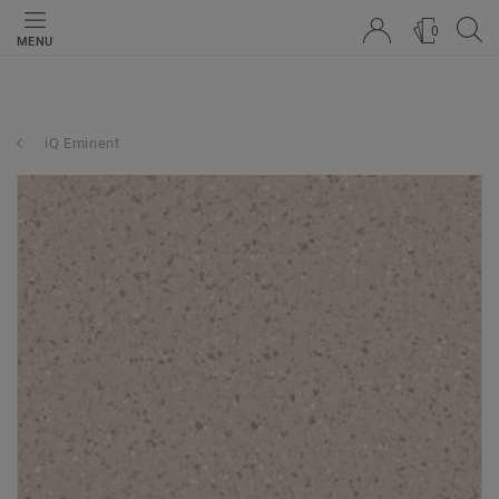
0
MENU
iQ Eminent