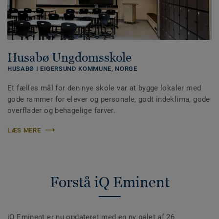
Husabø Ungdomsskole
HUSABØ I EIGERSUND KOMMUNE,
NORGE
Et fælles mål for den nye skole var at bygge lokaler med
gode rammer for elever og personale, godt indeklima, gode
overflader og behagelige farver.
LÆS MERE
Forstå iQ Eminent
iQ Eminent er nu opdateret med en ny palet af 26