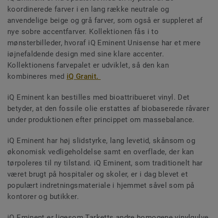
koordinerede farver i en lang række neutrale og
anvendelige beige og grå farver, som også er suppleret af
nye sobre accentfarver. Kollektionen fås i to
mønsterbilleder, hvoraf iQ Eminent Unisense har et mere
iøjnefaldende design med sine klare accenter.
Kollektionens farvepalet er udviklet, så den kan
kombineres med
iQ Granit.
iQ Eminent kan bestilles med bioattribueret vinyl. Det
betyder, at den fossile olie erstattes af biobaserede råvarer
under produktionen efter princippet om massebalance.
iQ Eminent har høj slidstyrke, lang levetid, skånsom og
økonomisk vedligeholdelse samt en overflade, der kan
tørpoleres til ny tilstand. iQ Eminent, som traditionelt har
været brugt på hospitaler og skoler, er i dag blevet et
populært indretningsmateriale i hjemmet såvel som på
kontorer og butikker.
iQ Eminent er ligesom Tarketts andre homogene vinylgulve