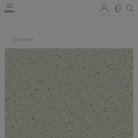
0
MENU
iQ Eminent