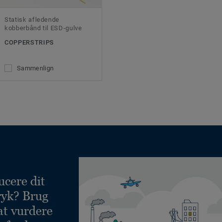
Statisk afledende
kobberbånd til ESD-gulve
COPPERSTRIPS
Sammenlign
ucere dit
ryk? Brug
at vurdere