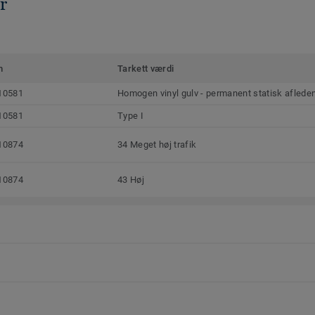
r
m
Tarkett værdi
10581
Homogen vinyl gulv - permanent statisk afleden
10581
Type I
10874
34 Meget høj trafik
10874
43 Høj