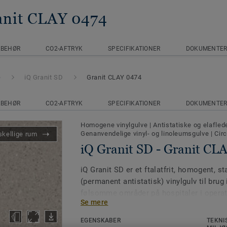
anit CLAY 0474
LBEHØR
CO2-AFTRYK
SPECIFIKATIONER
DOKUMENTE
e
iQ Granit SD
Granit CLAY 0474
LBEHØR
CO2-AFTRYK
SPECIFIKATIONER
DOKUMENTE
Homogene vinylgulve
|
Antistatiske og elafle
Genanvendelige vinyl- og linoleumsgulve
|
Circ
skellige rum
iQ Granit SD - Granit CL
iQ Granit SD er et ftalatfrit, homogent, st
(permanent antistatisk) vinylgulv til brug
følsomme områder på hospitaler i operat
Se mere
Gulvet giver en elektrisk gennemgangsm
EGENSKABER
TEKNI
Kollektionen er farveafstemt med iQ Gran