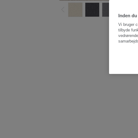
Inden du 
Vi bruger c
tilbyde fun
vedrørende
samarbejds