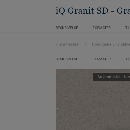
iQ Granit SD
- Gr
BESKRIVELSE
FORMATER
TI
Hjemmeside
Homogene vinylgulv
BESKRIVELSE
FORMATER
TI
Se produktet i for