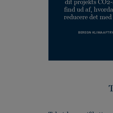
dit projekts CO2-
find ud af, hvord
reducere det med
BEREGN KLIMAAFTR
T