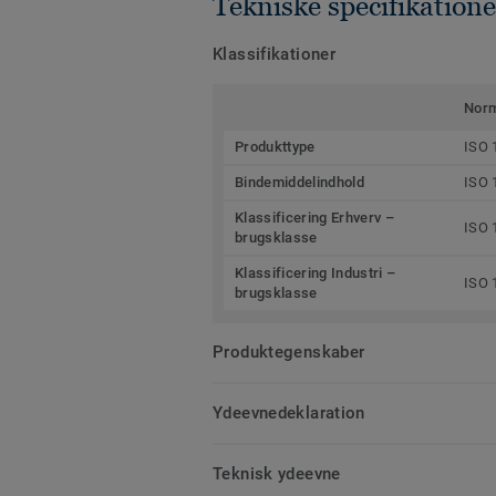
Tekniske specifikatione
Klassifikationer
Nor
Produkttype
ISO 
Bindemiddelindhold
ISO 
Klassificering Erhverv –
ISO 
brugsklasse
Klassificering Industri –
ISO 
brugsklasse
Produktegenskaber
Ydeevnedeklaration
Teknisk ydeevne