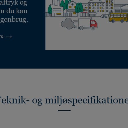
aftryk og
an du kan
 genbrug.
YK
eknik- og miljøspecifikation