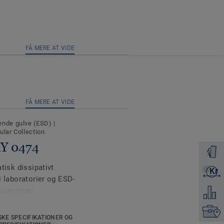
R
FÅ MERE AT VIDE
R
FÅ MERE AT VIDE
dende gulve (ESD)
|
ular Collection
AY 0474
Bestil e
atisk dissipativt
Kr
Få et ti
 i laboratorier og ESD-
ionsstuer.
Tilføj 
6
8
Kontakt
odstand på 10
-10
ohm.
SKE SPECIFIKATIONER OG
it-kollektionen. iQ