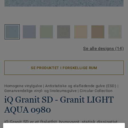
Se alle designs (14)
SE PRODUKTET I FORSKELLIGE RUM
Homogene vinylgulve
|
Antistatiske og elafledende gulve (ESD)
|
Genanvendelige vinyl- og linoleumsgulve
|
Circular Collection
iQ Granit SD - Granit LIGHT
AQUA 0980
iQ Granit SD er et ftalatfrit, homogent, statisk dissipativt