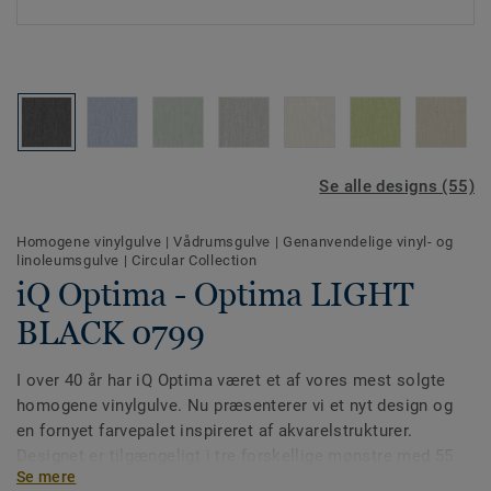
Se alle designs (55)
Homogene vinylgulve
|
Vådrumsgulve
|
Genanvendelige vinyl- og
linoleumsgulve
|
Circular Collection
iQ Optima - Optima LIGHT
BLACK 0799
I over 40 år har iQ Optima været et af vores mest solgte
homogene vinylgulve. Nu præsenterer vi et nyt design og
en fornyet farvepalet inspireret af akvarelstrukturer.
Designet er tilgængeligt i tre forskellige mønstre med 55
Se mere
farver. iQ Optima er kendt for sin PUR-overflade, som