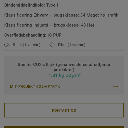
Bindemiddelindhold:
Type I
Klassificering Erhverv – brugsklasse:
34 Meget høj trafik
Klassificering Industri – brugsklasse:
43 Høj
Overfladebehandling:
iQ PUR
Rulle (1 varenr.)
Flise (1 varenr.)
Samlet CO2-aftryk (genanvendelse af udtjente
produkter)
2
1.81 kg CO
/m
2
MIT PROJEKT CO2-AFTRYK
KONTAKT OS