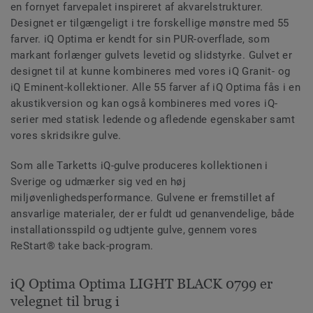
en fornyet farvepalet inspireret af akvarelstrukturer.
Designet er tilgængeligt i tre forskellige mønstre med 55
farver. iQ Optima er kendt for sin PUR-overflade, som
markant forlænger gulvets levetid og slidstyrke. Gulvet er
designet til at kunne kombineres med vores iQ Granit- og
iQ Eminent-kollektioner. Alle 55 farver af iQ Optima fås i en
akustikversion og kan også kombineres med vores iQ-
serier med statisk ledende og afledende egenskaber samt
vores skridsikre gulve.
Som alle Tarketts iQ-gulve produceres kollektionen i
Sverige og udmærker sig ved en høj
miljøvenlighedsperformance. Gulvene er fremstillet af
ansvarlige materialer, der er fuldt ud genanvendelige, både
installationsspild og udtjente gulve, gennem vores
ReStart® take back-program.
iQ Optima Optima LIGHT BLACK 0799 er
velegnet til brug i