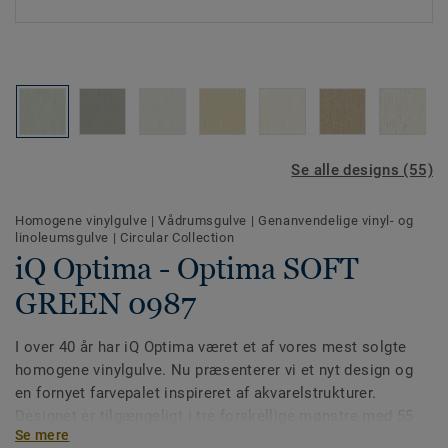
Se alle designs (55)
Homogene vinylgulve
|
Vådrumsgulve
|
Genanvendelige vinyl- og
linoleumsgulve
|
Circular Collection
iQ Optima - Optima SOFT
GREEN 0987
I over 40 år har iQ Optima været et af vores mest solgte
homogene vinylgulve. Nu præsenterer vi et nyt design og
en fornyet farvepalet inspireret af akvarelstrukturer.
Designet er tilgængeligt i tre forskellige mønstre med 55
Se mere
farver. iQ Optima er kendt for sin PUR-overflade, som