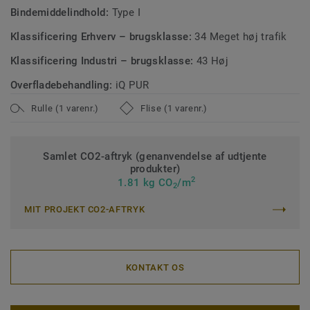
Bindemiddelindhold:
Type I
Klassificering Erhverv – brugsklasse:
34 Meget høj trafik
Klassificering Industri – brugsklasse:
43 Høj
Overfladebehandling:
iQ PUR
Rulle (1 varenr.)
Flise (1 varenr.)
Samlet CO2-aftryk (genanvendelse af udtjente
produkter)
2
1.81 kg CO
/m
2
MIT PROJEKT CO2-AFTRYK
KONTAKT OS