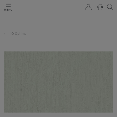
0
MENU
iQ Optima