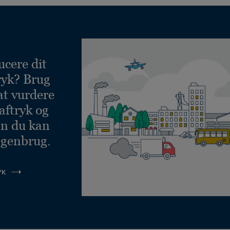
ucere dit
ryk? Brug
at vurdere
aftryk og
an du kan
 genbrug.
YK