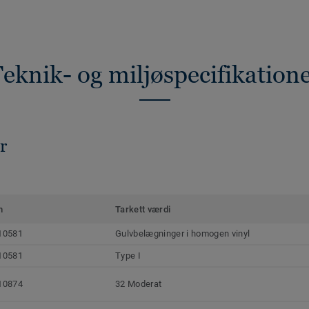
eknik- og miljøspecifikation
r
m
Tarkett værdi
10581
Gulvbelægninger i homogen vinyl
10581
Type I
10874
32 Moderat