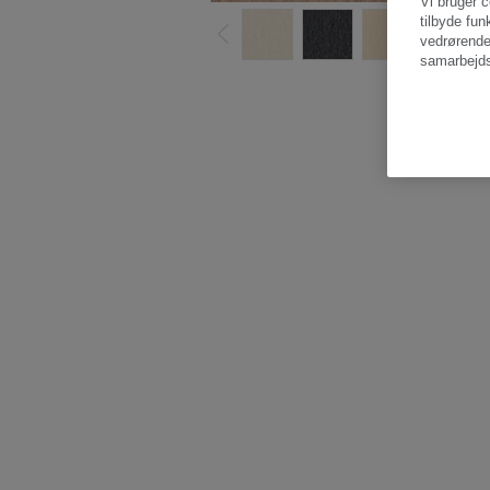
Vi bruger c
tilbyde fun
vedrørende
samarbejds