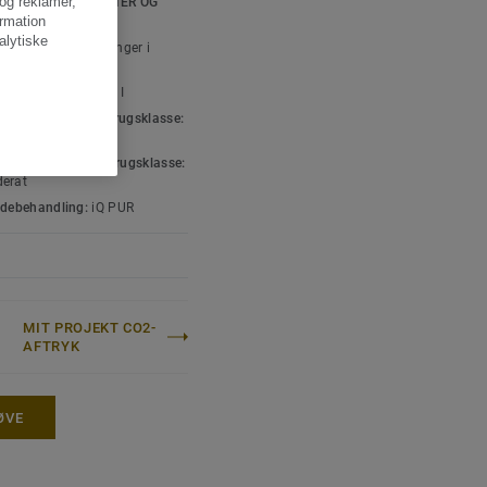
 og reklamer,
SKE SPECIFIKATIONER OG
SPECIFIKATIONER
ormation
alytiske
ttype:
Gulvbelægninger i
n vinyl
iddelindhold:
Type I
icering Erhverv – brugsklasse:
erat
icering Industri – brugsklasse:
erat
adebehandling:
iQ PUR
g
MIT PROJEKT CO2-
AFTRYK
ØVE