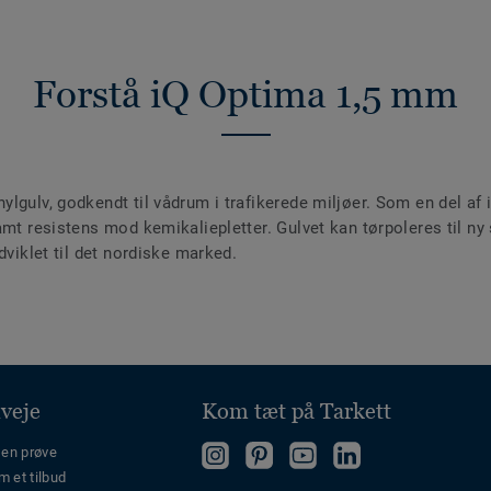
Forstå iQ Optima 1,5 mm
lgulv, godkendt til vådrum i trafikerede miljøer. Som en del af 
amt resistens mod kemikaliepletter. Gulvet kan tørpoleres til ny
dviklet til det nordiske marked.
veje
Kom tæt på Tarkett
Følg
Follow
Følg
 en prøve
m et tilbud
os
us
os