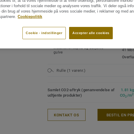
ookies til, at få vores hjemmeside til at virke ordentligt, personalisere indhold
EGENSKABER
TEKNI
det nordiske marked.
MILJØ
ktioner i forhold til sociale medier og analysere vores traffik. Vi deler også inf
Produceres i Sverige
 din brug af vores hjemmeside på vores sociale medier, i reklamer og med an
Produk
Vådrumsgodkendt
partnere.
Cookiepolitik
homoge
Muligt at kombinere med Tarketts
Se alle designs (10)
Bindem
vægbeklædning til vådrum
Unik mulighed for tørpolering til
Klassif
Cookie - indstillinger
Accepter alle cookies
ny stand
32 Mod
100 % recycable, både
Klassif
installationsspild og udtjente
41 Mod
gulve
Overfl
Rulle (1 varenr.)
Samlet CO2-aftryk (genanvendelse af
1.81 k
2
udtjente produkter)
CO
/m
2
KONTAKT OS
BESTIL EN PR