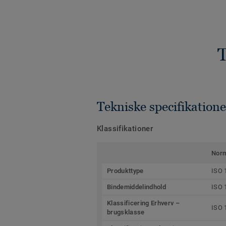
T
Tekniske specifikatione
Klassifikationer
Nor
Produkttype
ISO 
Bindemiddelindhold
ISO 
Klassificering Erhverv –
ISO 
brugsklasse