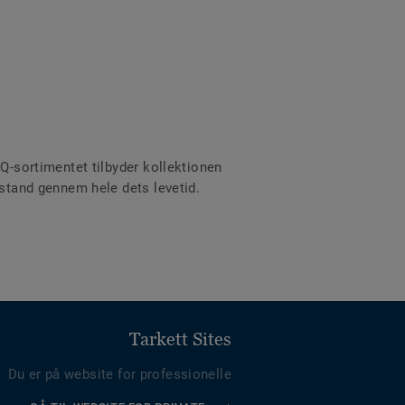
iQ-sortimentet tilbyder kollektionen
 stand gennem hele dets levetid.
Tarkett Sites
Du er på website for professionelle